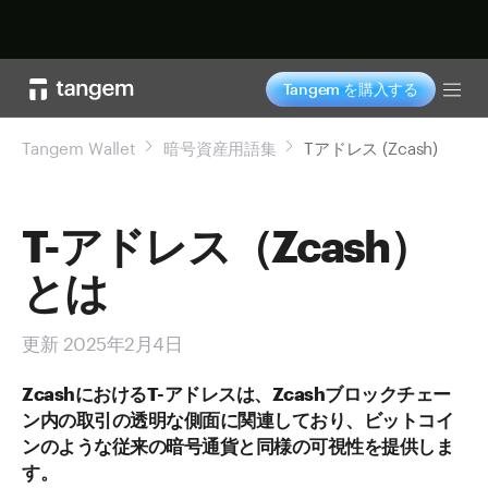
今すぐ購入
Tangem を購入する
Tog
Tangem Wallet
暗号資産用語集
Tアドレス (Zcash)
T-アドレス（Zcash）
とは
更新 2025年2月4日
ZcashにおけるT-アドレスは、Zcashブロックチェー
ン内の取引の透明な側面に関連しており、ビットコイ
ンのような従来の暗号通貨と同様の可視性を提供しま
す。