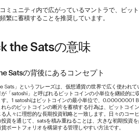
コミュニティ内で広がっているマントラで、ビット
頻繁に蓄積することを推奨しています。
ck the Satsの意味
k the Satsの背後にあるコンセプト
k the Sats」というフレーズは、仮想通貨の世界で広く使われ
が「satoshi」と呼ばれるビットコインの小単位を継続的に
。1 satoshiはビットコインの最小単位で、0.00000001 
これらのビットコインの断片を蓄積する行為は、ビットコイ
じる人々に理想的な長期投資戦略と一致します。日々のコー
投資を通じて、satsを積み重ねることは、大きな初期投資
通貨ポートフォリオを構築する管理しやすい方法です。