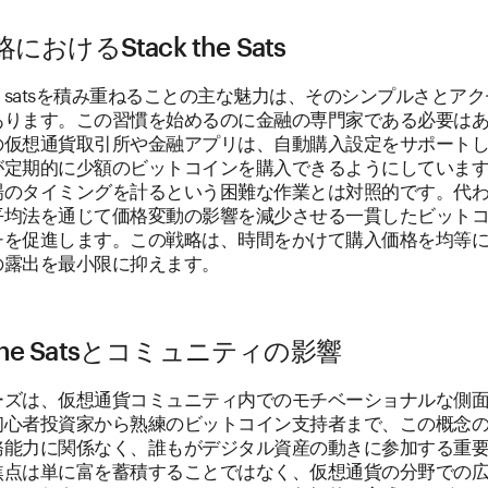
おけるStack the Sats
satsを積み重ねることの主な魅力は、そのシンプルさとア
あります。この習慣を始めるのに金融の専門家である必要は
の仮想通貨取引所や金融アプリは、自動購入設定をサポート
が定期的に少額のビットコインを購入できるようにしていま
場のタイミングを計るという困難な作業とは対照的です。代
平均法を通じて価格変動の影響を減少させる一貫したビット
チを促進します。この戦略は、時間をかけて購入価格を均等
の露出を最小限に抑えます。
k the Satsとコミュニティの影響
ーズは、仮想通貨コミュニティ内でのモチベーショナルな側
初心者投資家から熟練のビットコイン支持者まで、この概念
務能力に関係なく、誰もがデジタル資産の動きに参加する重
焦点は単に富を蓄積することではなく、仮想通貨の分野での