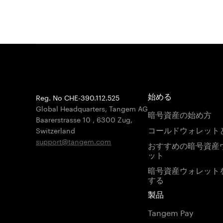
Reg. No CHE-390.112.525
始める
Global Headquarters, Tangem AG
暗号資産の始め方
Baarerstrasse 10
,
6300 Zug
,
コールドウォレット
Switzerland
support@tangem.com
おすすめの暗号資産
ット
暗号資産ウォレット
する
製品
Tangem Pay