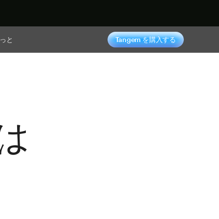
っと
Tangem を購入する
とは