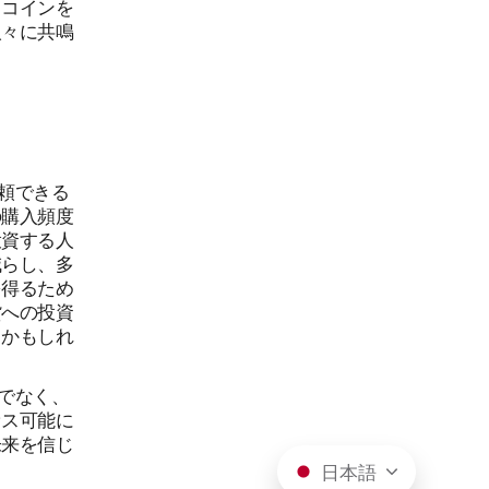
トコインを
人々に共鳴
信頼できる
の購入頻度
投資する人
減らし、多
を得るため
貨への投資
るかもしれ
けでなく、
セス可能に
未来を信じ
日本語