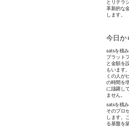
とリテラ
革新的な
します。
今日から
satsを
プラット
と金額を
もいます
くの人が
の時間を
に躊躇し
ません。
satsを
そのプロ
します。
る基盤を