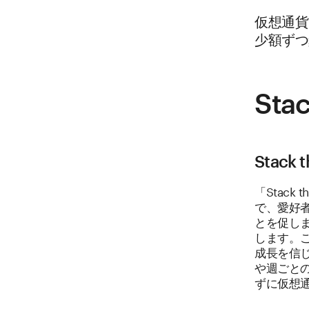
仮想通貨
少額ずつ
Sta
Stac
「Stac
で、愛好者
とを促します
します。
成長を信
や週ごとの
ずに仮想