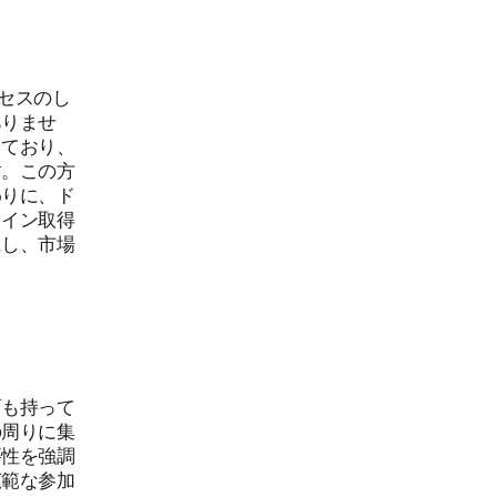
クセスのし
ありませ
しており、
す。この方
わりに、ド
コイン取得
にし、市場
面も持って
の周りに集
要性を強調
広範な参加