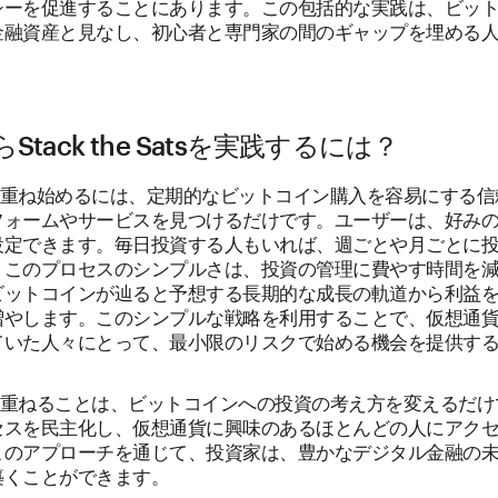
シーを促進することにあります。この包括的な実践は、ビッ
金融資産と見なし、初心者と専門家の間のギャップを埋める
Stack the Satsを実践するには？
積み重ね始めるには、定期的なビットコイン購入を容易にする
フォームやサービスを見つけるだけです。ユーザーは、好み
設定できます。毎日投資する人もいれば、週ごとや月ごとに
。このプロセスのシンプルさは、投資の管理に費やす時間を
ビットコインが辿ると予想する長期的な成長の軌道から利益
増やします。このシンプルな戦略を利用することで、仮想通
ていた人々にとって、最小限のリスクで始める機会を提供す
積み重ねることは、ビットコインへの投資の考え方を変えるだ
セスを民主化し、仮想通貨に興味のあるほとんどの人にアク
このアプローチを通じて、投資家は、豊かなデジタル金融の
築くことができます。