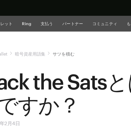
今すぐ購入
ォレット
Ring
支払う
パートナー
コミュニティ
も
llet
暗号資産用語集
サツを積む
ack the Sats
ですか？
5年2月4日