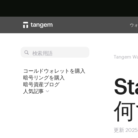
ウ
検索用語
Tangem Wa
コールドウォレットを購入
St
暗号リングを購入
暗号資産ブログ
人気記事
何
更新 202