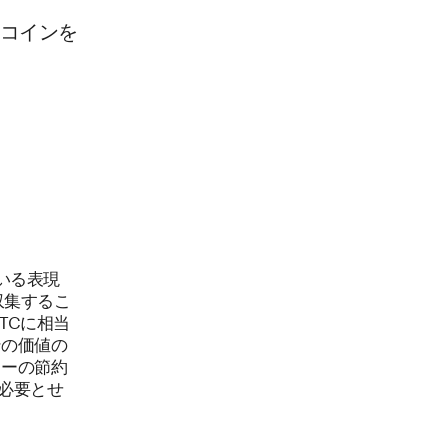
コインを
ている表現
収集するこ
BTCに相当
ンの価値の
ヒーの節約
を必要とせ