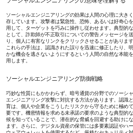
ソーシャルエンジニアリングの意味を理解する
ソーシャルエンジニアリングの効果は人間の心理に大き
存しています。攻撃者は緊急性、恐怖、あるいは好奇心
用して、ターゲットを巧みに操作し従わせます。典型的
として、詐欺師が不正取引についての警告メッセージを
り、個人に有害なリンクをクリックさせることがありま
これらの手法は、認識された誤りを迅速に修正したり、
かな機会を逃さないようにするという人間の自然な本能
用します。
ソーシャルエンジニアリング防御戦略
巧妙な性質にもかかわらず、暗号通貨の分野でのソーシ
エンジニアリング攻撃に対抗する方法があります。認識
育は、個人や企業をこうしたリスクから守るために極め
要です。機密情報を求める未承諾の要求のような典型的
候を知っていることで、潜在的な脅威を回避する助けに
ます。さらに、デジタル資産の保管には多要素認証やハ
ウェアウォレットを使用するなど、厳格なセキュリティ