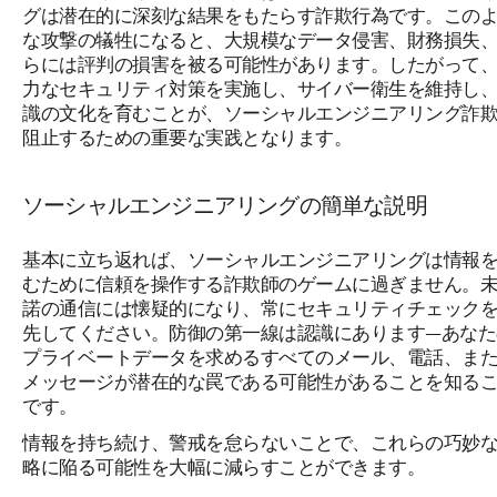
グは潜在的に深刻な結果をもたらす詐欺行為です。この
な攻撃の犠牲になると、大規模なデータ侵害、財務損失
らには評判の損害を被る可能性があります。したがって
力なセキュリティ対策を実施し、サイバー衛生を維持し
識の文化を育むことが、ソーシャルエンジニアリング詐
阻止するための重要な実践となります。
ソーシャルエンジニアリングの簡単な説明
基本に立ち返れば、ソーシャルエンジニアリングは情報
むために信頼を操作する詐欺師のゲームに過ぎません。
諾の通信には懐疑的になり、常にセキュリティチェック
先してください。防御の第一線は認識にあります—あなた
プライベートデータを求めるすべてのメール、電話、ま
メッセージが潜在的な罠である可能性があることを知る
です。
情報を持ち続け、警戒を怠らないことで、これらの巧妙
略に陥る可能性を大幅に減らすことができます。