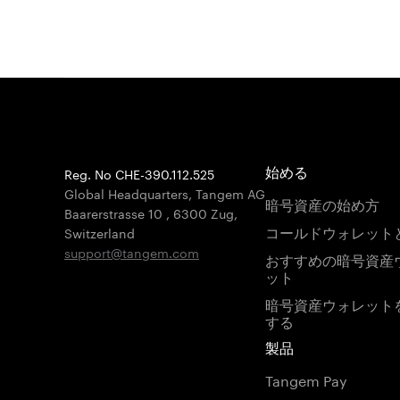
Reg. No CHE-390.112.525
始める
Global Headquarters, Tangem AG
暗号資産の始め方
Baarerstrasse 10
,
6300 Zug
,
コールドウォレット
Switzerland
support@tangem.com
おすすめの暗号資産
ット
暗号資産ウォレット
する
製品
Tangem Pay