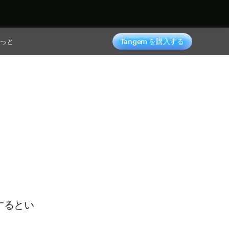
っと
Tangem を購入する
するとい