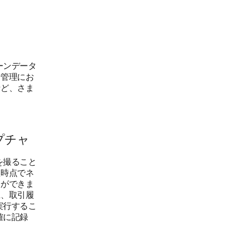
ーンデータ
ン管理にお
など、さま
プチャ
を撮ること
た時点でネ
とができま
に、取引履
実行するこ
確に記録