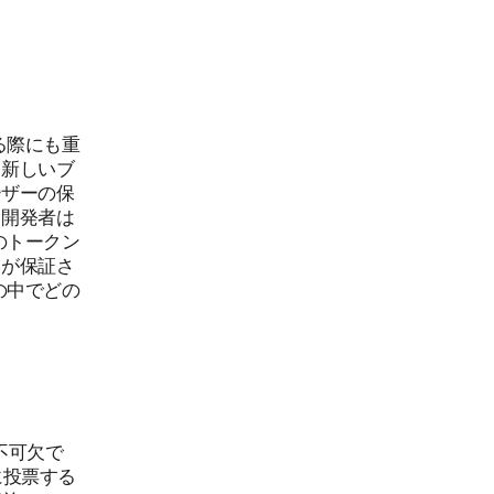
る際にも重
、新しいブ
ーザーの保
、開発者は
のトークン
とが保証さ
の中でどの
不可欠で
に投票する