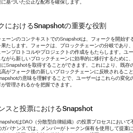
権に基づいた公正な配布を確保します。
クにおけるSnapshotの重要な役割
ェーンのコンテキストでのSnapshotは、フォークを開始す
を果たします。フォークは、ブロックチェーンの分岐であり
ェーンプロトコルやプロジェクトの作成をもたらします。ユ
しながら新しいブロックチェーンに効率的に移行するために
にSnapshotを取得することができます。これにより、既存
残高がフォーク後の新しいブロックチェーンに反映されるこ
napshotの意味を理解することで、ユーザーはこれらの変化
有が管理されるかを把握できます。
スと投票におけるSnapshot
napshotはDAO（分散型自律組織）の投票プロセスにおいて
Oのガバナンスでは、メンバーがトークン保有を使用して提案