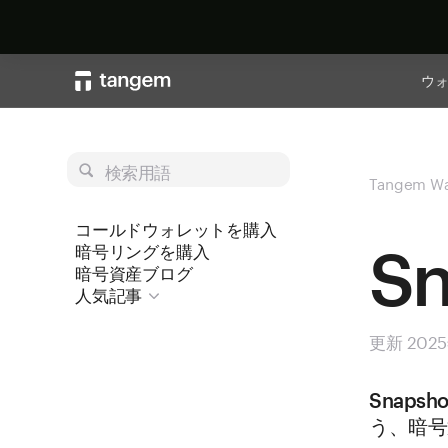
ウ
検索用語
Tangem Wa
コールドウォレットを購入
S
暗号リングを購入
暗号資産ブログ
人気記事
更新 202
Snap
う、暗号