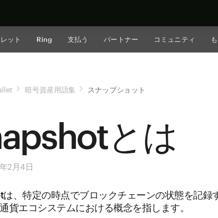
今すぐ購入
ォレット
Ring
支払う
パートナー
コミュニティ
も
llet
暗号資産用語集
スナップショット
napshotとは
5年2月4日
shotは、特定の時点でブロックチェーンの状態を記録
通貨エコシステムにおける概念を指します。