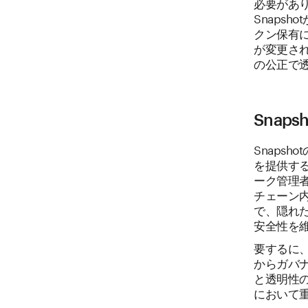
必要があ
Snaps
クン保有
が変更され
の公正で
Snap
Snaps
を提供する
ーク管理
チェーン内
で、隠れ
安全性を
要するに、
からガバ
と透明性
において