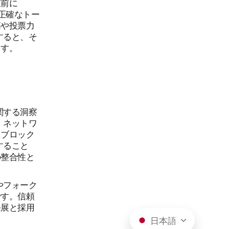
直前に
の正確なトー
高や投票力
すると、そ
ます。
関する洞察
、ネットワ
にブロック
すること
の整合性と
やフォーク
です。信頼
発展と採用
日本語