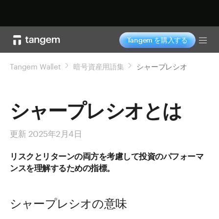
今すぐ購入
Tangem を購入する
Tog
Tangem Wallet
暗号資産用語集
シャープレシオ
シャープレシオとは
更新 2025年2月4日
リスクとリターンの両方を考慮して投資のパフォーマ
ンスを理解するための指標。
シャープレシオの意味