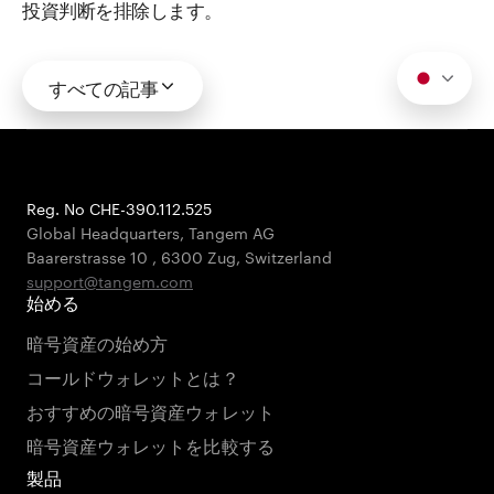
投資判断を排除します。
すべての記事
Reg. No CHE-390.112.525
Global Headquarters, Tangem AG
Baarerstrasse 10
,
6300 Zug
,
Switzerland
support@tangem.com
始める
暗号資産の始め方
コールドウォレットとは？
おすすめの暗号資産ウォレット
暗号資産ウォレットを比較する
製品