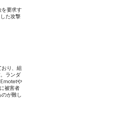
金を要求す
とした攻撃
。
ており、組
す。ランダ
otetや
後に被害者
るのが難し