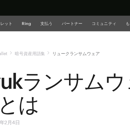
今すぐ購入
ォレット
Ring
支払う
パートナー
コミュニティ
も
llet
暗号資産用語集
リュークランサムウェア
yukランサムウ
とは
5年2月4日