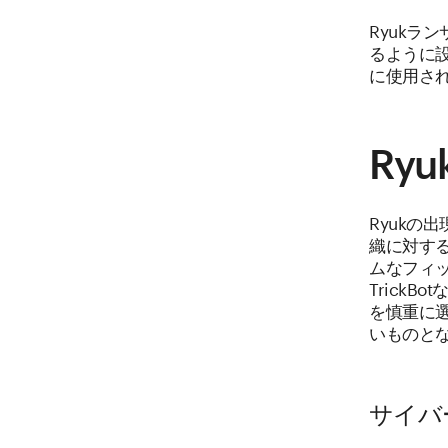
Ryukラ
るように
に使用さ
Ry
Ryukの
織に対す
ムなフィッ
Trick
を慎重に選
いものと
サイバ