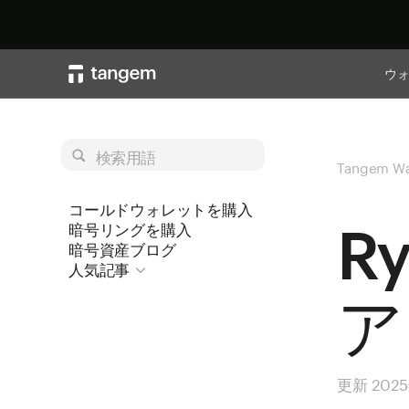
ウ
検索用語
Tangem Wa
コールドウォレットを購入
R
暗号リングを購入
暗号資産ブログ
人気記事
ア
更新 202