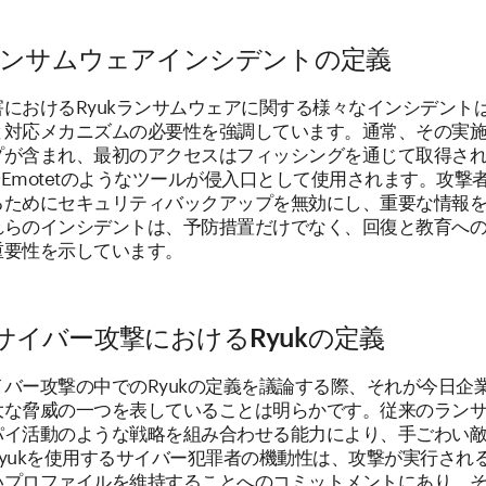
kランサムウェアインシデントの定義
におけるRyukランサムウェアに関する様々なインシデント
と対応メカニズムの必要性を強調しています。通常、その実
プが含まれ、最初のアクセスはフィッシングを通じて取得さ
BotやEmotetのようなツールが侵入口として使用されます。攻
るためにセキュリティバックアップを無効にし、重要な情報
れらのインシデントは、予防措置だけでなく、回復と教育へ
重要性を示しています。
サイバー攻撃におけるRyukの定義
バー攻撃の中でのRyukの定義を議論する際、それが今日企
大な脅威の一つを表していることは明らかです。従来のラン
パイ活動のような戦略を組み合わせる能力により、手ごわい
yukを使用するサイバー犯罪者の機動性は、攻撃が実行され
いプロファイルを維持することへのコミットメントにあり、