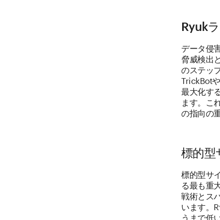
Ryu
データ侵害
脅威検出
のステッ
Trick
最大化す
ます。こ
の指向の
標的型
標的型サイ
る最も重
戦術とス
います。R
うまで低