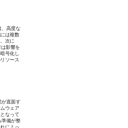
は、高度な
施には複数
れ、次に
撃者は影響を
を暗号化し
のリソース
業が直面す
サムウェア
敵となって
る準備が整
それによっ