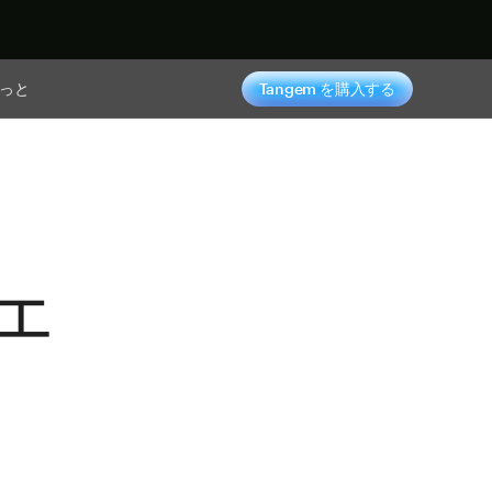
っと
Tangem を購入する
ェ