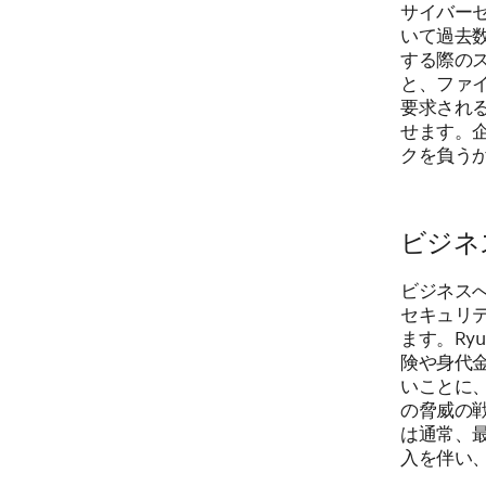
サイバーセ
いて過去
する際の
と、ファ
要求され
せます。
クを負う
ビジネ
ビジネスへ
セキュリ
ます。Ry
険や身代
いことに、
の脅威の戦
は通常、
入を伴い