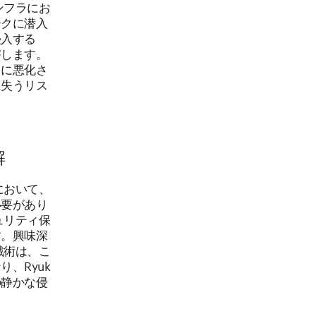
ンフラにお
ークに潜入
侵入する
害します。
らに悪化さ
に失うリス
解
において、
必要があり
ュリティ保
す。興味深
戦術は、こ
、Ryuk
の静かな侵