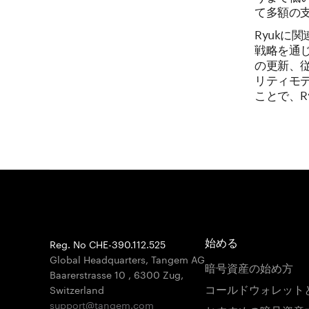
て多額の
Ryukに
戦略を通
の更新、
リティモ
ことで、R
Reg. No CHE-390.112.525
始める
Global Headquarters, Tangem AG
暗号資産の始め方
Baarerstrasse 10
,
6300 Zug
,
コールドウォレット
Switzerland
support@tangem.com