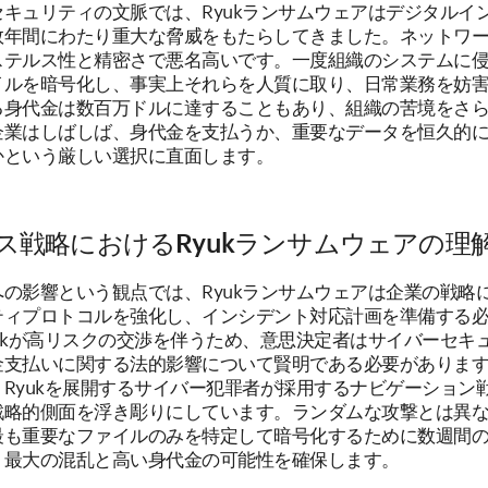
キュリティの文脈では、Ryukランサムウェアはデジタルイ
数年間にわたり重大な脅威をもたらしてきました。ネットワ
ステルス性と精密さで悪名高いです。一度組織のシステムに
イルを暗号化し、事実上それらを人質に取り、日常業務を妨
る身代金は数百万ドルに達することもあり、組織の苦境をさ
企業はしばしば、身代金を支払うか、重要なデータを恒久的
かという厳しい選択に直面します。
ス戦略におけるRyukランサムウェアの理
の影響という観点では、Ryukランサムウェアは企業の戦略
ティプロトコルを強化し、インシデント対応計画を準備する
ukが高リスクの交渉を伴うため、意思決定者はサイバーセキ
金支払いに関する法的影響について賢明である必要がありま
Ryukを展開するサイバー犯罪者が採用するナビゲーション
略的側面を浮き彫りにしています。ランダムな攻撃とは異なり
最も重要なファイルのみを特定して暗号化するために数週間
、最大の混乱と高い身代金の可能性を確保します。