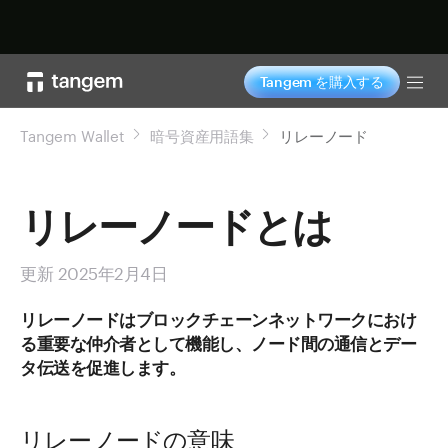
今すぐ購入
Tangem を購入する
Tog
Tangem Wallet
暗号資産用語集
リレーノード
リレーノードとは
更新 2025年2月4日
リレーノードはブロックチェーンネットワークにおけ
る重要な仲介者として機能し、ノード間の通信とデー
タ伝送を促進します。
リレーノードの意味