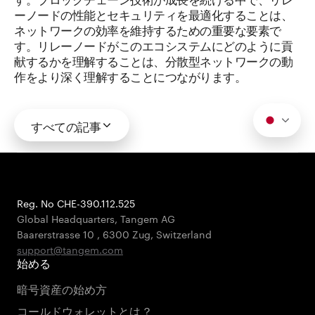
ーノードの性能とセキュリティを最適化することは、
ネットワークの効率を維持するための重要な要素で
す。リレーノードがこのエコシステムにどのように貢
献するかを理解することは、分散型ネットワークの動
作をより深く理解することにつながります。
すべての記事
Reg. No CHE-390.112.525
Global Headquarters, Tangem AG
Baarerstrasse 10
,
6300 Zug
,
Switzerland
support@tangem.com
始める
暗号資産の始め方
コールドウォレットとは？