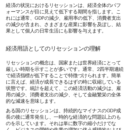
経済の状況におけるリセッションは、経済全体のパフ
ォーマンスが目に見えて低下する期間を指します。こ
れには通常、GDPの減少、雇用率の低下、消費者支出
の減少が含まれ、さまざまな産業に影響を及ぼし、結
果として個人の日常生活にも影響を与えます。
経済用語としてのリセッションの理解
リセッションの概念は、国家または世界経済にとって
厳しい時期を示すことが多いです。通常、2四半期連続
で経済指標が低下することで特徴づけられます。簡単
に言えば、経済が成長できるはずの時に収縮している
状態です。統計を超えて、この経済活動の減少は、雇
用の減少、消費者支出の減少、そして金融繁栄の全体
的な減速を意味します。
ある国のリセッションは、持続的なマイナスのGDP成
長の後に通常発生し、一時的な経済的な問題以上のも
のを示しています。それは単に数字の縮小だけでな
く、ビジネスの閉鎖や失業の増加に伴う感情的および