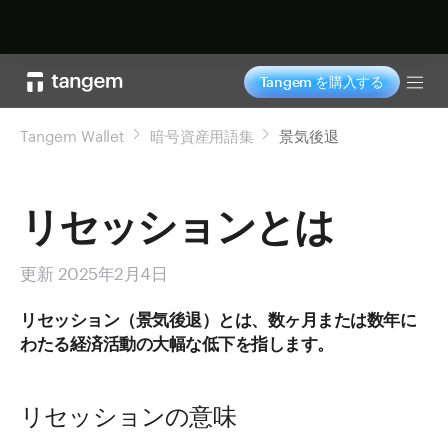
今すぐ購入
Tangem を購入する
Tog
Tangem Wallet
暗号資産用語集
景気後退
リセッションとは
更新 2025年2月4日
リセッション（景気後退）とは、数ヶ月または数年に
わたる経済活動の大幅な低下を指します。
リセッションの意味