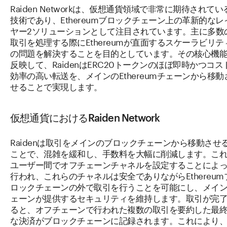
Raiden Networkは、仮想通貨領域で非常に期待されてい
技術であり、Ethereumブロックチェーン上の革新的なレ
ヤー2ソリューションとして注目されています。主に多数
取引を処理する際にEthereumが直面するスケーラビリテ
の問題を解決することを目的としています。その核心機
反映して、RaidenはERC20トークンのほぼ即時かつコス
効率の高い転送を、メインのEthereumチェーンから移動
せることで実現します。
仮想通貨におけるRaiden Network
Raidenは取引をメインのブロックチェーンから移動させ
ことで、混雑を緩和し、手数料を大幅に削減します。こ
ユーザー間でオフチェーンチャネルを設定することによ
行われ、これらのチャネルは安全でありながらEthereum
ロックチェーンの外で取引を行うことを可能にし、メイ
ェーンが提供するセキュリティを維持します。取引が完
ると、オフチェーンで行われた複数の取引を要約した最
な決済がブロックチェーンに記録されます。これにより