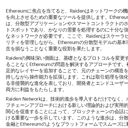
Ethereumに焦点を当てると、Raidenはネットワークの
を向上させるための重要なツールを提供します。Ethereu
は、分散型アプリケーションやスマートコントラクトの
トスポットであり、かなりの需要を処理するのに十分な
なネットワークが必要です。ここで、Raidenはスケーラ
リティを管理しながら、Ethereumの分散型モデルの基本
念を損なうことなく重要な役割を果たします。
Raidenの興味深い側面は、基礎となるプロトコルを変更
ることなくEthereumの問題を解決するアプローチです。
足的なレイヤーを追加することで、元のチェーンの構造
持しながら操作能力を拡張します。これは取引処理を強
る非侵襲的な進化を表しており、開発者とエンドユーザ
両方に利益をもたらします。
Raiden Networkは、技術的進歩を導入するだけでなく、
フチェーンアプローチにおける新しい理論的および実用
関心を促進することによって、ブロックチェーンの会話
ける重要な一歩を示しています。このような進歩は、分
金融とEthereumのようなプラットフォームでスムーズに