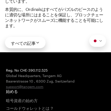
しています。
本質的に、Ordinalsはすべてがパズルのピースのよう
に適切な場所にはまることを保証し、ブロックチェー
ンネットワークがスムーズに機能することを可能にし
ます。
すべての記事
Reg. No CHE-390.112.525
Global Headquarters, Tangem AG
Baarerstrasse 10
,
6300 Zug
,
Switzerland
support@tangem.com
始める
暗号資産の始め方
コールドウォレットとは？