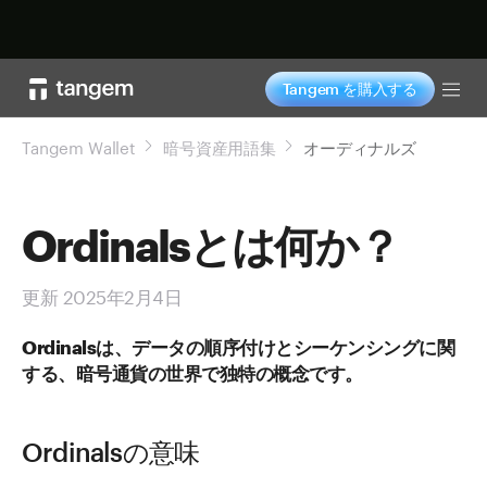
今すぐ購入
Tangem を購入する
Tog
Tangem Wallet
暗号資産用語集
オーディナルズ
Ordinalsとは何か？
更新 2025年2月4日
Ordinalsは、データの順序付けとシーケンシングに関
する、暗号通貨の世界で独特の概念です。
Ordinalsの意味