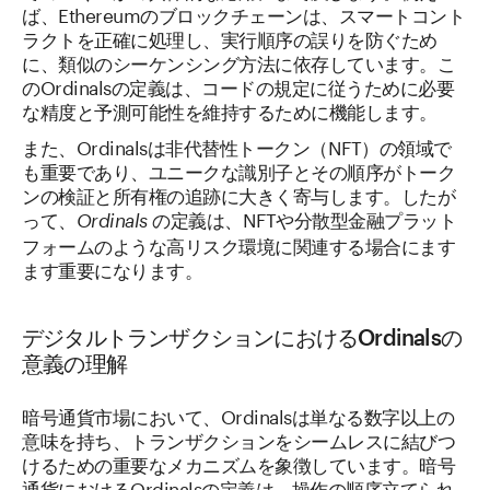
ば、Ethereumのブロックチェーンは、スマートコント
ラクトを正確に処理し、実行順序の誤りを防ぐため
に、類似のシーケンシング方法に依存しています。こ
のOrdinalsの定義は、コードの規定に従うために必要
な精度と予測可能性を維持するために機能します。
また、Ordinalsは非代替性トークン（NFT）の領域で
も重要であり、ユニークな識別子とその順序がトーク
ンの検証と所有権の追跡に大きく寄与します。したが
って、
の定義は、NFTや分散型金融プラット
Ordinals
フォームのような高リスク環境に関連する場合にます
ます重要になります。
デジタルトランザクションにおけるOrdinalsの
意義の理解
暗号通貨市場において、Ordinalsは単なる数字以上の
意味を持ち、トランザクションをシームレスに結びつ
けるための重要なメカニズムを象徴しています。暗号
通貨におけるOrdinalsの定義は、操作の順序立てられ