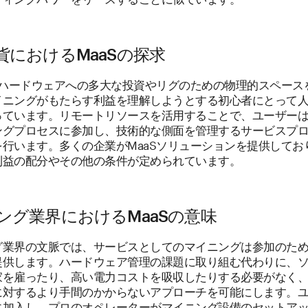
貨におけるMaaSの探求
は、ハードウェアへの多大な投資やリグのための物理的スペース
イニングがもたらす利益を理解しようとする初心者にとって
っています。リモートリソースを活用することで、ユーザー
ングプロセスに参加し、技術的な側面を管理するサービスプ
を行います。多くの企業がMaaSソリューションを提供してお
利益の配分やその他の条件が定められています。
ング業界におけるMaaSの意味
グ業界の文脈では、サービスとしてのマイニングは参加のた
提供します。ハードウェア管理の課題に取り組む代わりに、
家を雇ったり、高い電力コストを吸収したりする必要がなく、M
に対するより手間のかからないアプローチを可能にします。
に加入し、プロのオペレーターがマイニング設備のセットア