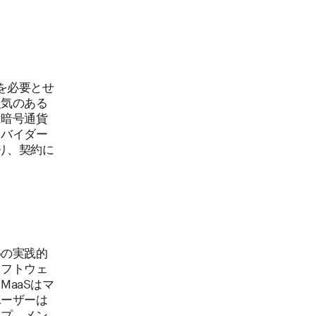
を必要とせ
人気のある
は暗号通貨
ロバイダー
り、契約に
めの実践的
ソフトウェ
aaSはマ
ユーザーは
ップ、メン