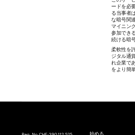
ードを必
る当事者
な暗号関
マイニン
参加でき
続ける暗
柔軟性を
ジタル通
れ企業で
をより簡
Reg. No CHE-390.112.525
始める