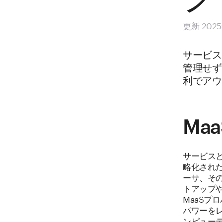
更新 202
サービス
管理せず
利でアウ
Ma
サービス
略化され
ーサ、そ
トアップ
MaaS
パワーを
ンピュー