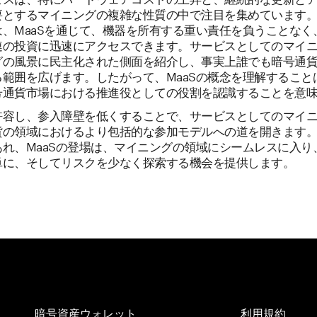
要とするマイニングの複雑な性質の中で注目を集めています
は、MaaSを通じて、機器を所有する重い責任を負うことなく
連の投資に迅速にアクセスできます。サービスとしてのマイ
グの風景に民主化された側面を紹介し、事実上誰でも暗号通
る範囲を広げます。したがって、MaaSの概念を理解すること
号通貨市場における推進役としての役割を認識することを意
許容し、参入障壁を低くすることで、サービスとしてのマイ
貨の領域におけるより包括的な参加モデルへの道を開きます
あれ、MaaSの登場は、マイニングの領域にシームレスに入り
単に、そしてリスクを少なく探索する機会を提供します。
暗号資産ウォレット
利用規約