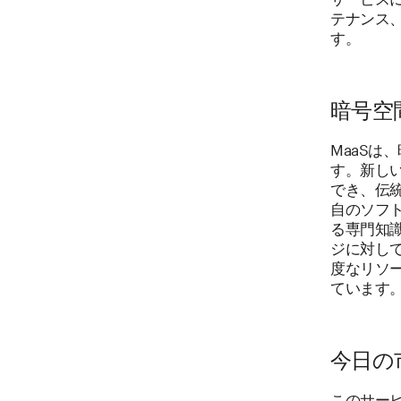
テナンス
す。
暗号空
MaaS
す。新し
でき、伝
自のソフ
る専門知
ジに対し
度なリソ
ています
今日の
このサー