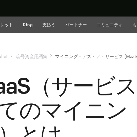
今すぐ購入
ォレット
Ring
支払う
パートナー
コミュニティ
も
llet
暗号資産用語集
マイニング・アズ・ア・サービス (MaaS
aaS（サービ
てのマイニン
）とは