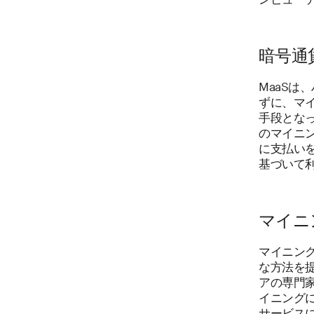
暗号通
MaaS
ずに、マ
手段とな
のマイニ
に支払い
基づいて
マイニ
マイニン
な方法を
アの専門
イニング
サービス