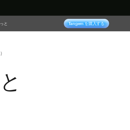
っと
Tangem を購入する
)
スと