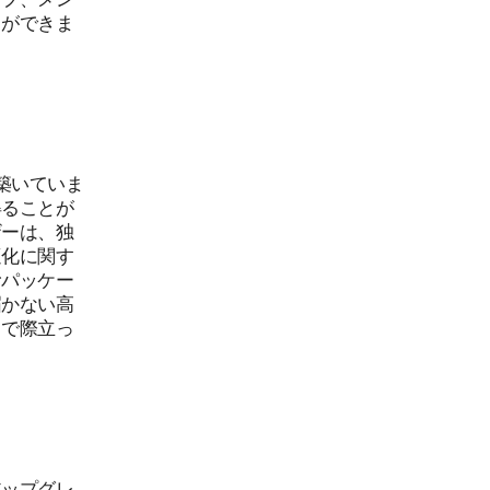
とができま
築いていま
得ることが
ザーは、独
適化に関す
むパッケー
届かない高
とで際立っ
アップグレ