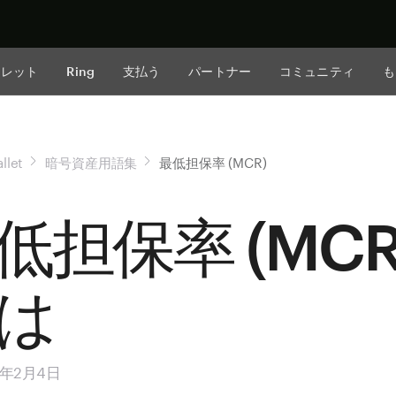
今すぐ購入
ォレット
Ring
支払う
パートナー
コミュニティ
も
llet
暗号資産用語集
最低担保率 (MCR)
低担保率 (MCR
は
5年2月4日