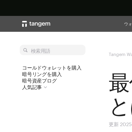
ウ
検索用語
Tangem Wa
コールドウォレットを購入
最
暗号リングを購入
暗号資産ブログ
人気記事
と
更新 202