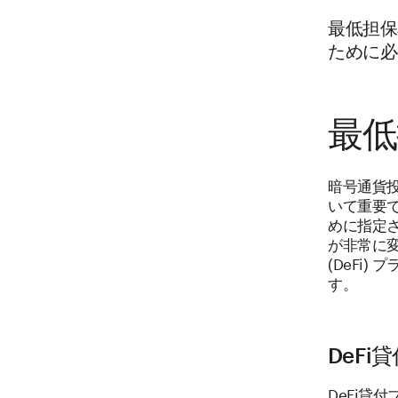
最低担保
ために必
最低
暗号通貨投
いて重要
めに指定
が非常に
(DeFi
す。
DeF
DeFi貸