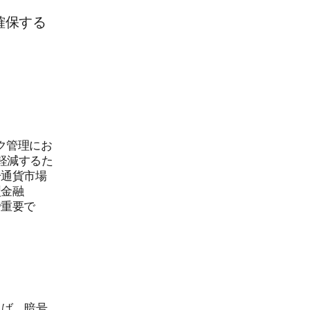
確保する
ク管理にお
軽減するた
号通貨市場
型金融
で重要で
えば、暗号