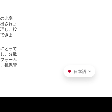
この比率
き出されま
管理し、投
ができま
人にとって
避し、分散
トフォーム
し、担保管
日本語