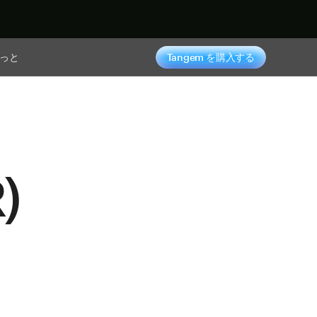
っと
Tangem を購入する
)