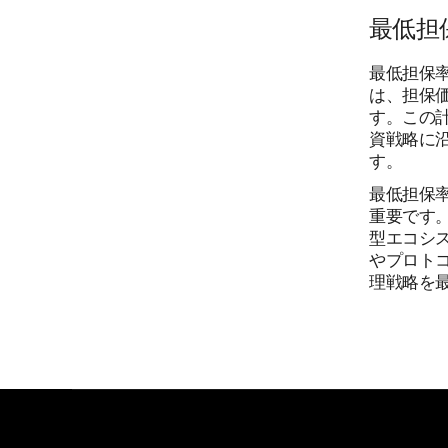
最低担
最低担保
は、担保
す。この
資戦略に
す。
最低担保
重要です
型エコシ
やプロト
理戦略を