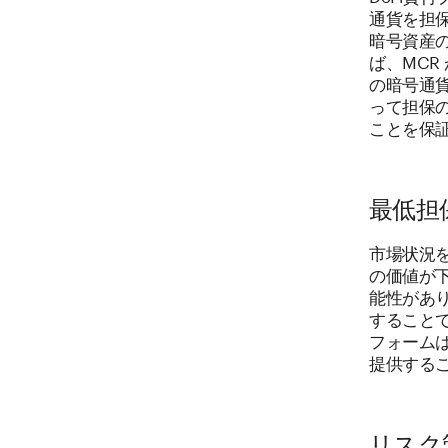
通貨を担
暗号資産
ば、MCR
の暗号通
って担保
ことを保
最低担
市場状況
の価値が
能性があ
すること
フォーム
提供する
リスク