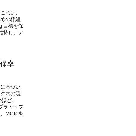
。これは、
ための枠組
な目標を保
維持し、デ
保率
価に基づい
ーク内の流
いほど、
プラットフ
MCR を