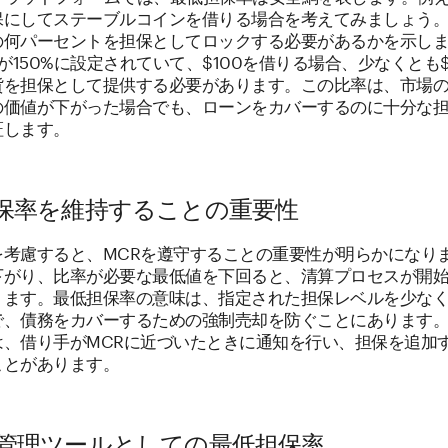
保にしてステーブルコインを借りる場合を考えてみましょう。M
の何パーセントを担保としてロックする必要があるかを示し
 が150%に設定されていて、$100を借りる場合、少なくとも$
貨を担保として提供する必要があります。この比率は、市場
の価値が下がった場合でも、ローンをカバーするのに十分な
証します。
保率を維持することの重要性
を考慮すると、MCRを遵守することの重要性が明らかになり
下がり、比率が必要な最低値を下回ると、清算プロセスが開
ります。最低担保率の意味は、指定された担保レベルを少な
で、債務をカバーするための強制売却を防ぐことにあります
は、借り手がMCRに近づいたときに通知を行い、担保を追加
ことがあります。
管理ツールとしての最低担保率