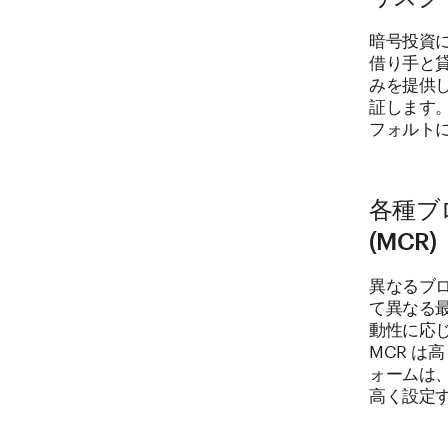
暗号投資
借り手と
みを提供
証します
フォルト
各種ブ
(MCR)
異なるブ
て異なる
動性に応
MCR 
ォームは
高く設定