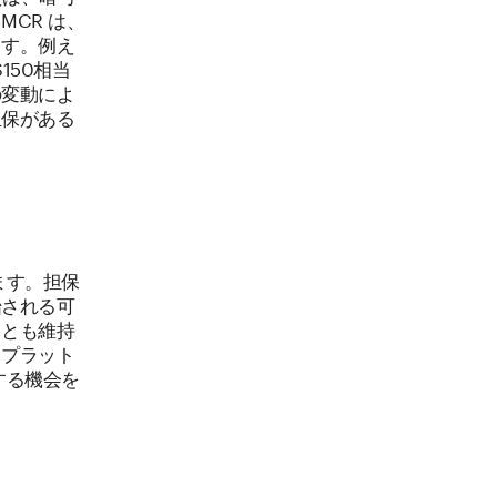
CR は、
ます。例え
150相当
の変動によ
担保がある
ます。担保
始される可
くとも維持
。プラット
する機会を