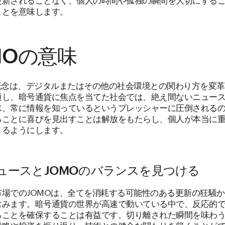
ことを意味します。
MOの意味
の概念は、デジタルまたはその他の社会環境との関わり方を変
通し、暗号通貨に焦点を当てた社会では、絶え間ないニュー
水、常に情報を知っているというプレッシャーに圧倒される
ることに喜びを見出すことは解放をもたらし、個人が本当に
きるようにします。
ュースとJOMOのバランスを見つける
市場でのJOMOは、全てを消耗する可能性のある更新の狂騒
含みます。暗号通貨の世界が高速で動いている中で、反応的
ることを確保することは有益です。切り離された瞬間を味わ
戦略や投資を振り返り、技術との健全な関わりを築くことが