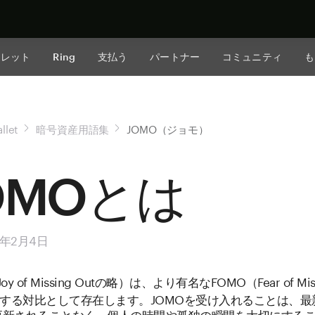
今すぐ購入
ォレット
Ring
支払う
パートナー
コミュニティ
も
llet
暗号資産用語集
JOMO（ジョモ）
OMOとは
5年2月4日
oy of Missing Outの略）は、より有名なFOMO（Fear of Mis
対する対比として存在します。JOMOを受け入れることは、
更新されることなく、個人の時間や孤独の瞬間を大切にする