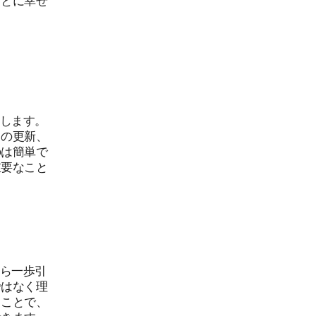
革します。
スの更新、
のは簡単で
重要なこと
から一歩引
ではなく理
うことで、
できます。