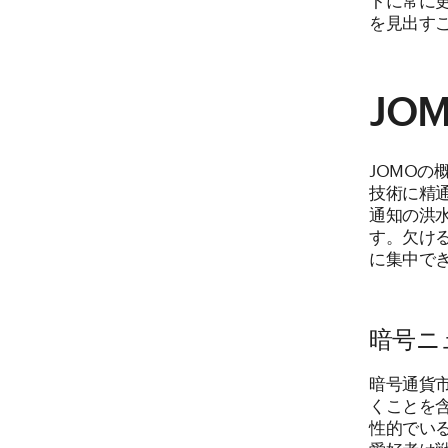
を見出す
JO
JOMO
技術に精
通知の洪
す。欠け
に集中で
暗号ニ
暗号通貨
くことを
性的でい
愛好者は