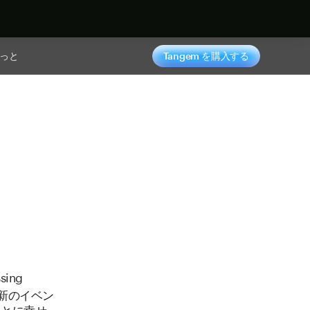
っと
Tangem を購入する
sing
最新のイベン
ことに幸せ