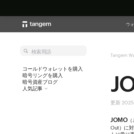
ウ
検索用語
Tangem Wa
コールドウォレットを購入
J
暗号リングを購入
暗号資産ブログ
人気記事
更新 202
（J
JOMO
Out）に
トに常に