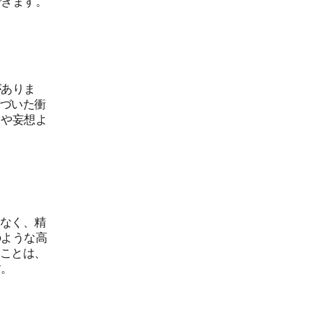
がありま
基づいた衝
クや妄想よ
。
でなく、精
のような高
ることは、
す。