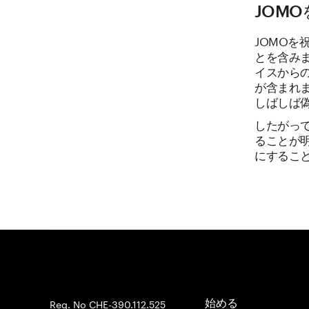
JOM
JOMO
とを含み
イスから
が含まれ
しばしば
したがっ
ることが
にするこ
Reg. No CHE-390.112.525
始める