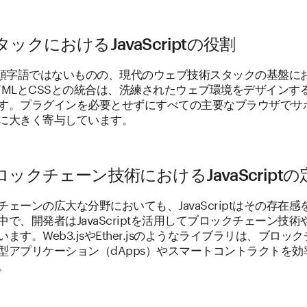
ックにおけるJavaScriptの役割
は単なる頭字語ではないものの、現代のウェブ技術スタックの基盤
TMLとCSSとの統合は、洗練されたウェブ環境をデザインす
す。プラグインを必要とせずにすべての主要なブラウザでサ
に大きく寄与しています。
ックチェーン技術におけるJavaScriptの
ェーンの広大な分野においても、JavaScriptはその存在
で、開発者はJavaScriptを活用してブロックチェーン技
ます。Web3.jsやEther.jsのようなライブラリは、ブロ
型アプリケーション（dApps）やスマートコントラクトを
。