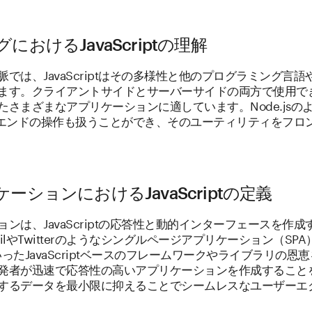
おけるJavaScriptの理解
では、JavaScriptはその多様性と他のプログラミング言
ます。クライアントサイドとサーバーサイドの両方で使用で
たさまざまなアプリケーションに適しています。Node.jsの
はバックエンドの操作も扱うことができ、そのユーティリティをフ
ーションにおけるJavaScriptの定義
ンは、JavaScriptの応答性と動的インターフェースを作
lやTwitterのようなシングルページアプリケーション（SPA）
.jsといったJavaScriptベースのフレームワークやライブラリ
発者が迅速で応答性の高いアプリケーションを作成すること
するデータを最小限に抑えることでシームレスなユーザーエ