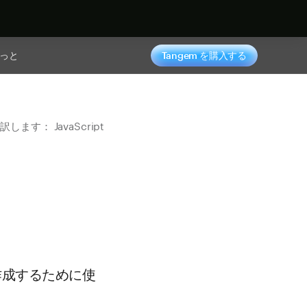
っと
Tangem を購入する
す： JavaScript
を作成するために使