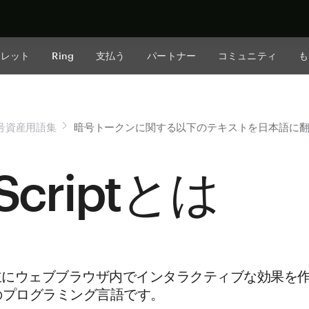
今すぐ購入
ォレット
Ring
支払う
パートナー
コミュニティ
も
号資産用語集
暗号トークンに関する以下のテキストを日本語に翻訳しま
aScriptとは
ptは、主にウェブブラウザ内でインタラクティブな効果
のプログラミング言語です。