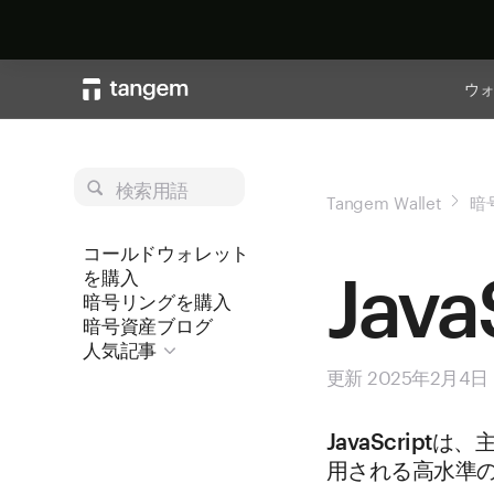
ウ
検索用語
Tangem Wallet
暗
コールドウォレット
Jav
を購入
暗号リングを購入
暗号資産ブログ
人気記事
更新 2025年2月4日
JavaScri
用される高水準