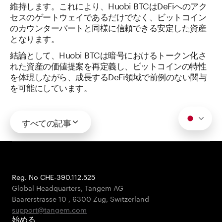
維持します。これにより、Huobi BTCはDeFiへのアク
セスのゲートウェイであるだけでなく、ビットコイン
のカウンターパートと同様に信頼できる安定した資産
となります。
結論として、Huobi BTCは暗号におけるトークン化さ
れた資産の価値提案を再定義し、ビットコインの特性
を体現しながら、成長するDeFi領域で前例のない関与
を可能にしています。
すべての記事
Reg. No CHE-390.112.525
Global Headquarters, Tangem AG
Baarerstrasse 10
,
6300 Zug
,
Switzerland
support@tangem.com
始める