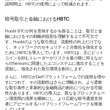
認時間は、HBTCの使用によって軽減されます。
暗号取引と金融におけるHBTC
Huobi BTCが何を意味するかを探ることは、取引と金
融におけるその戦略的役割を理解する上で不可欠で
す。Huobiのような取引所は、流動性の向上だけでな
く、ネットワークのセキュリティと分散化を強化する
ためにHBTCを導入しています。HBTCは、主にビット
コインを好むトレーダーがリスクを最小限に抑えなが
らEthereumに関連したエコシステムに進出することを
奨励し、強化された取引環境を創出します。
さらに、HBTCがDeFiプラットフォームでの採用を増や
すにつれて、その流動性はさらに増幅され、より柔軟
な取引条件と革新的な金融商品の創出につながる可能
性があります。HBTCの導入は、異なるブロックチェー
ン環境間の境界を曖昧にし、より広範な暗号通貨支持
者にアピールするハイブリッドフレームワークを推進
しています。