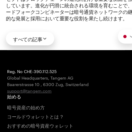
しています。進化が円滑に統合される環境を育むことで
ードフォークコンビネーターは暗号通貨ネットワークの
的な発展と採用において重要な役割を果たし続けます。
すべての記事
Reg. No CHE-390.112.525
Global Headquarters, Tangem AG
Baarerstrasse 10
,
6300 Zug
,
Switzerland
support@tangem.com
始める
暗号資産の始め方
コールドウォレットとは？
おすすめの暗号資産ウォレット