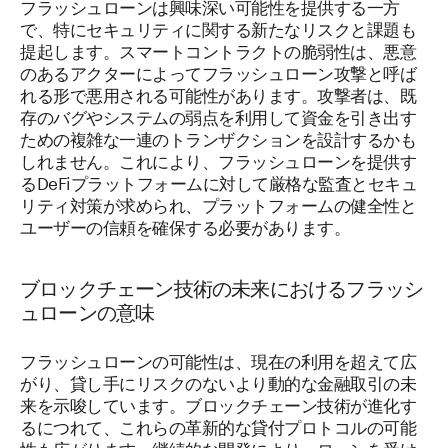
フラッシュローンは興味深い可能性を提供する一方
で、特にセキュリティに関する新たなリスクと課題も
提起します。スマートコントラクトの脆弱性は、悪意
のあるアクターによってフラッシュローン攻撃と呼ば
れる形で悪用される可能性があります。攻撃者は、既
存のバグやシステムの弱点を利用して資金を引き出す
ための複雑な一連のトランザクションを設計するかも
しれません。これにより、フラッシュローンを提供す
るDeFiプラットフォームに対して厳格な監査とセキュ
リティ対策が求められ、プラットフォームの健全性と
ユーザーの信頼を確保する必要があります。
ブロックチェーン技術の未来におけるフラッシ
ュローンの意味
フラッシュローンの可能性は、現在の利用を超えて広
がり、貸し手にリスクのないより動的な金融取引の未
来を示唆しています。ブロックチェーン技術が進化す
るにつれて、これらの革新的な貸付プロトコルの可能
性も広がります。継続的な開発により、ローンを受け