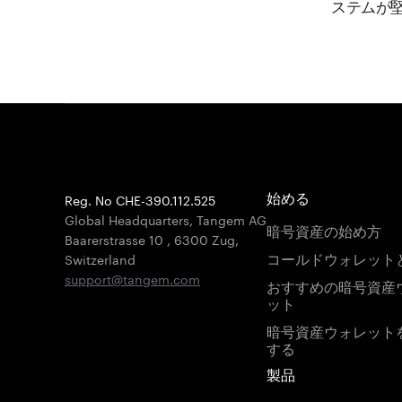
ステムが
Reg. No CHE-390.112.525
始める
Global Headquarters, Tangem AG
暗号資産の始め方
Baarerstrasse 10
,
6300 Zug
,
コールドウォレット
Switzerland
support@tangem.com
おすすめの暗号資産
ット
暗号資産ウォレット
する
製品