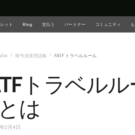
今すぐ購入
ォレット
Ring
支払う
パートナー
コミュニティ
も
llet
暗号資産用語集
FATF トラベルルール
ATFトラベルル
とは
5年2月4日