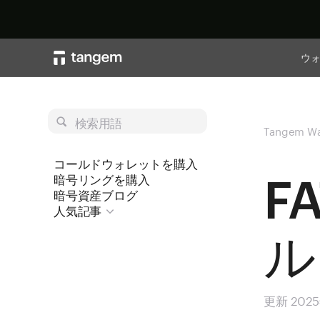
ウ
検索用語
Tangem Wa
コールドウォレットを購入
F
暗号リングを購入
暗号資産ブログ
人気記事
ル
更新 202