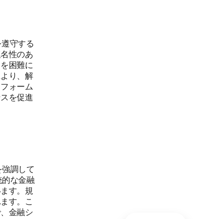
を遵守する
仮名性のあ
とを困難に
により、解
トフォーム
ンスを促進
を強調して
統的な金融
います。規
れます。こ
で、金融シ