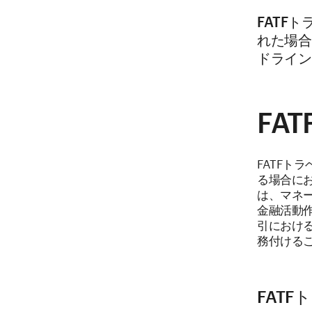
FATF
れた場合
ドライン
FA
FATFト
る場合に
は、マネ
金融活動作
引におけ
務付ける
FAT