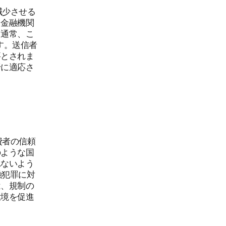
減少させる
、金融機関
。通常、こ
ます。送信者
要とされま
野に適応さ
費者の信頼
のような国
れないよう
融犯罪に対
は、規制の
環境を促進