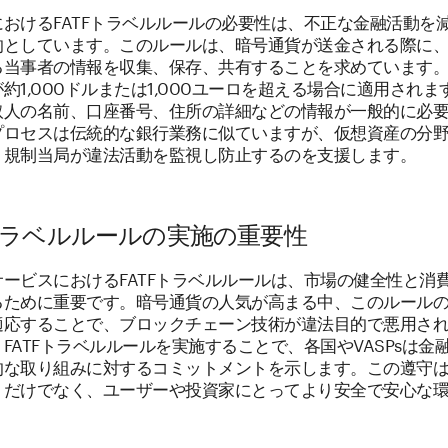
おけるFATFトラベルルールの必要性は、不正な金融活動を
的としています。このルールは、暗号通貨が送金される際に
る当事者の情報を収集、保存、共有することを求めています
約1,000ドルまたは1,000ユーロを超える場合に適用され
取人の名前、口座番号、住所の詳細などの情報が一般的に必
プロセスは伝統的な銀行業務に似ていますが、仮想資産の分
、規制当局が違法活動を監視し防止するのを支援します。
Fトラベルルールの実施の重要性
ービスにおけるFATFトラベルルールは、市場の健全性と消
るために重要です。暗号通貨の人気が高まる中、このルール
適応することで、ブロックチェーン技術が違法目的で悪用さ
FATFトラベルルールを実施することで、各国やVASPsは金
的な取り組みに対するコミットメントを示します。この遵守
うだけでなく、ユーザーや投資家にとってより安全で安心な