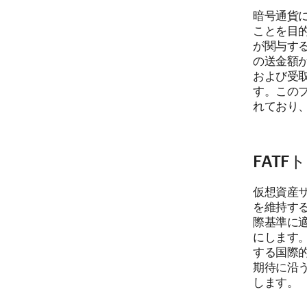
暗号通貨に
ことを目
が関与す
の送金額が
および受
す。この
れており
FAT
仮想資産サ
を維持す
際基準に
にします。
する国際
期待に沿
します。