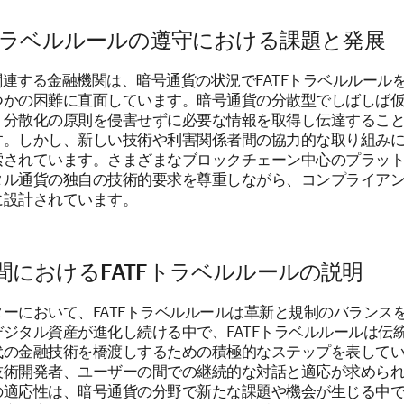
Fトラベルルールの遵守における課題と発展
や関連する金融機関は、暗号通貨の状況でFATFトラベルルール
つかの困難に直面しています。暗号通貨の分散型でしばしば
、分散化の原則を侵害せずに必要な情報を取得し伝達するこ
す。しかし、新しい技術や利害関係者間の協力的な取り組み
索されています。さまざまなブロックチェーン中心のプラッ
タル通貨の独自の技術的要求を尊重しながら、コンプライア
に設計されています。
間におけるFATFトラベルルールの説明
ーにおいて、FATFトラベルルールは革新と規制のバランス
ジタル資産が進化し続ける中で、FATFトラベルルールは伝
代の金融技術を橋渡しするための積極的なステップを表して
技術開発者、ユーザーの間での継続的な対話と適応が求めら
の適応性は、暗号通貨の分野で新たな課題や機会が生じる中