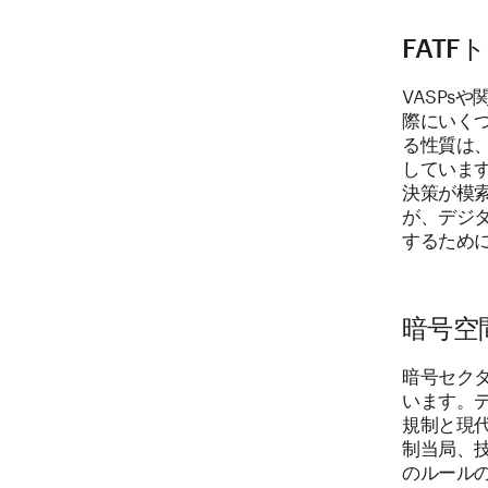
FAT
VASPs
際にいく
る性質は
していま
決策が模
が、デジ
するため
暗号空
暗号セクタ
います。デ
規制と現
制当局、
のルール