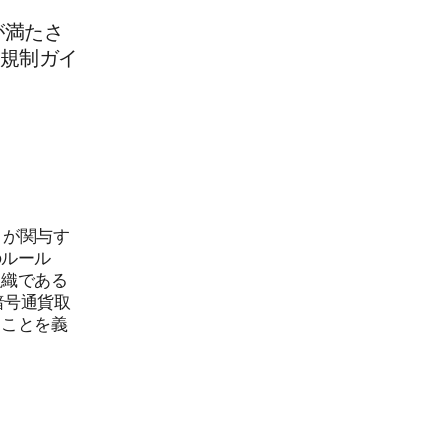
が満たさ
規制ガイ
）が関与す
のルール
組織である
暗号通貨取
ることを義