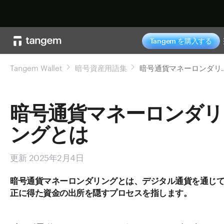
今すぐ購入
Tangem を購入する
Tangem Wallet
暗号資産用語集
暗号通貨マネ
暗号通貨マネーロンダリ
ングとは
更新 2025年2月4日
暗号通貨マネーロンダリングとは、デジタル通貨を通じ
正に得た資金の出所を隠すプロセスを指します。