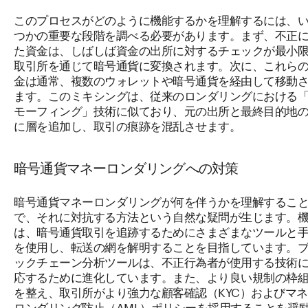
このプロセスがどのように機能するかを理解するには、
つかの重要な段階を調べる必要があります。まず、不正
た資金は、しばしば資金の出所に対するチェックが最小
取引所を通じて暗号通貨に変換されます。次に、これら
金は通常、複数のウォレットや暗号通貨を経由して移動
ます。このミキシングは、従来のロンダリングにおける
モーフィング」技術に似ており、元の出所と最終目的地
に層を追加し、取引の痕跡を混乱させます。
暗号通貨マネーロンダリングへの対策
暗号通貨マネーロンダリングが何を伴うかを理解するこ
で、それに対抗する方法という自然な疑問が生じます。
は、暗号通貨取引を追跡するためにさまざまなツールと
を使用し、転送の網を解明することを目指しています。
ックチェーン分析ツールは、不正行為者が使用する技術
応するために進化しています。また、より良い規制の枠
を整え、取引所がより強力な顧客確認（KYC）およびマ
ロンダリング防止（AML）ポリシーを採用することを奨