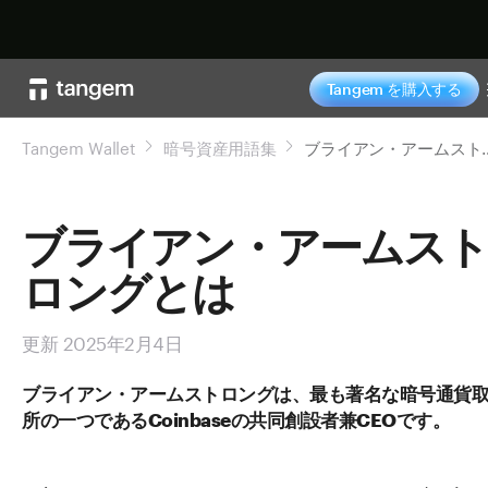
今すぐ購入
Tangem を購入する
Tangem Wallet
暗号資産用語集
ブライアン・
ブライアン・アームス
ロングとは
更新 2025年2月4日
ブライアン・アームストロングは、最も著名な暗号通貨
所の一つであるCoinbaseの共同創設者兼CEOです。