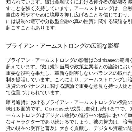
知られています。彼は金融取引における仲介者の影響を
すことを強く支持しています。アームストロングは、金
自由を増やすために境界を押し広げることを信じており
には規制の遵守や分散型金融の真の性質に関する議論を
起こすこともあります。
ブライアン・アームストロングの広範な影響
ブライアン・アームストロングの影響はCoinbaseの範囲
超えています。彼は規制当局や政策立案者との議論にお
重要な役割を果たし、革新を阻害しないバランスの取れ
制を提唱しています。これにより、アームストロングは
通貨のガバナンスに関する議論で重要な意見を持つ人物
て位置づけられています。
暗号通貨におけるブライアン・アームストロングの役割
味は多面的です。Coinbaseが成長し進化し続ける中で、
ームストロングはデジタル通貨の進行中の物語において
なキャラクターであり続けるでしょう。彼の努力は、暗
貨の現在の受容と普及に大きく貢献し、デジタル資産の