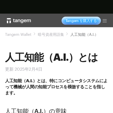
今すぐ購入
Tangem を購入する
Tog
Tangem Wallet
暗号資産用語集
人工知能（A.I.）
人工知能（A.I.）とは
更新 2025年2月4日
人工知能（A.I.）とは、特にコンピュータシステムによ
って機械が人間の知能プロセスを模倣することを指し
ます。
人工知能（A.I.）の意味