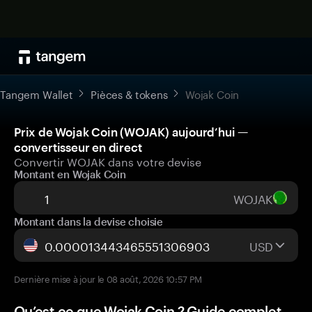
Tangem Wallet
Pièces & tokens
Wojak Coin
Prix de Wojak Coin (WOJAK) aujourd’hui —
convertisseur en direct
Convertir WOJAK dans votre devise
Montant en Wojak Coin
WOJAK
Montant dans la devise choisie
USD
Dernière mise à jour le 08 août, 2026 10:57 PM
Qu’est-ce que Wojak Coin ? Guide complet