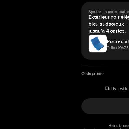
Ajouter un porte-carte
Extérieur noir élé
bleu audacieux – 
jusqu'à 4 cartes.
Porte-car
Taille : 10x7
Code promo
Liv. esti
Hors taxes