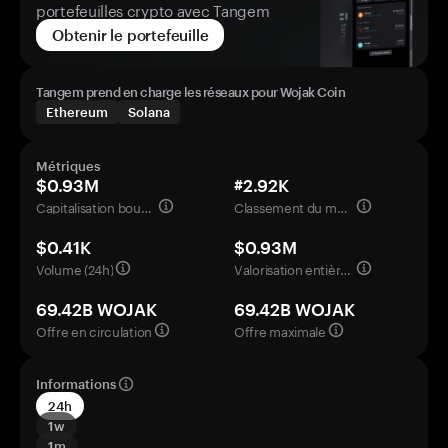
portefeuilles crypto avec Tangem
Obtenir le portefeuille
Tangem prend en charge les réseaux pour Wojak Coin
Ethereum
Solana
Métriques
$0.93M
#2.92K
Capitalisation boursière
Classement du marché
$0.41K
$0.93M
Volume (24h)
Valorisation entièrement diluée
69.42B WOJAK
69.42B WOJAK
Offre en circulation
Offre maximale
Informations
24h
1w
1m