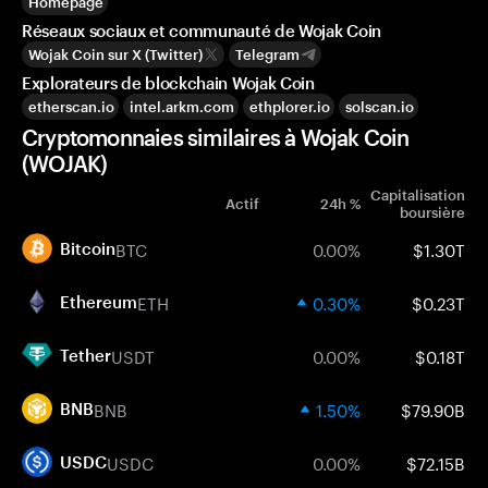
Homepage
Réseaux sociaux et communauté de Wojak Coin
Wojak Coin sur X (Twitter)
Telegram
Explorateurs de blockchain Wojak Coin
etherscan.io
intel.arkm.com
ethplorer.io
solscan.io
Cryptomonnaies similaires à Wojak Coin
(WOJAK)
Capitalisation
Actif
24h %
boursière
BTC
0.00%
$1.30T
Bitcoin
ETH
0.30%
$0.23T
Ethereum
USDT
0.00%
$0.18T
Tether
BNB
1.50%
$79.90B
BNB
USDC
0.00%
$72.15B
USDC