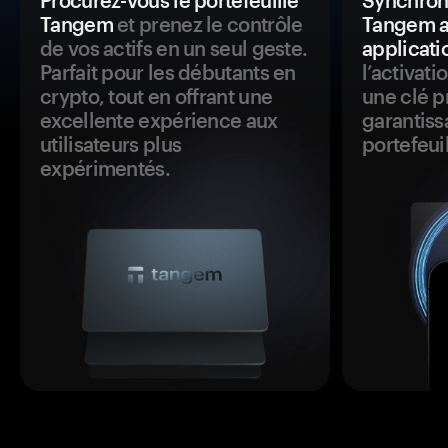
Procurez-vous le portefeuille
Synchroni
Tangem
et prenez le contrôle
Tangem a
de vos actifs en un seul geste.
applicati
Parfait pour les débutants en
l’activat
crypto, tout en offrant une
une clé p
excellente expérience aux
garantiss
utilisateurs plus
portefeuil
expérimentés.