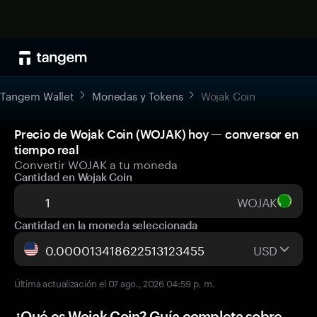
Tangem Wallet
Monedas y Tokens
Wojak Coin
Precio de Wojak Coin (WOJAK) hoy — conversor en
tiempo real
Convertir WOJAK a tu moneda
Cantidad en Wojak Coin
WOJAK
Cantidad en la moneda seleccionada
USD
Última actualización el 07 ago., 2026 04:59 p. m.
¿Qué es Wojak Coin? Guía completa sobre