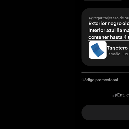
Agregar tarjetero de c
Exterior negro el
interior azul llam
contener hasta 4 t
Tarjetero
Tamaño: 10x
Código promocional
Ent. 