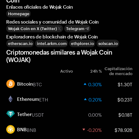
Coin
Enlaces oficiales de Wojak Coin
Homepage
Redes sociales y comunidad de Wojak Coin
Wojak Coin en X (Twitter)
Telegram
Exploradores de blockchain de Wojak Coin
etherscan.io
intel.arkm.com
ethplorer.io
solscan.io
Criptomonedas similares a Wojak Coin
(WOJAK)
Capitalización
Activo
24h %
de mercado
BTC
0.30%
$1.30T
Bitcoin
ETH
0.20%
$0.23T
Ethereum
USDT
0.00%
$0.18T
Tether
BNB
-0.20%
$78.92B
BNB