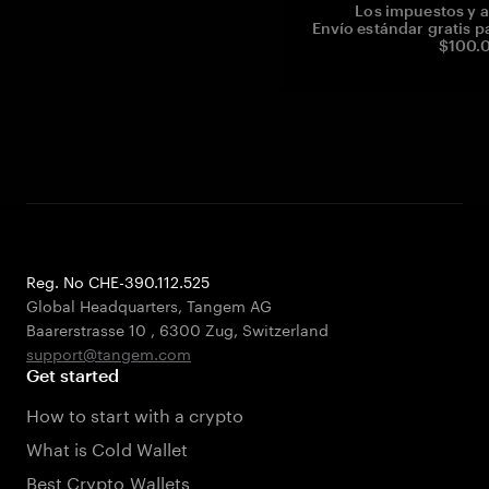
Los impuestos y a
Envío estándar gratis p
$100.0
Reg. No CHE-390.112.525
Global Headquarters, Tangem AG
Baarerstrasse 10
,
6300 Zug
,
Switzerland
support@tangem.com
Get started
How to start with a crypto
What is Cold Wallet
Best Crypto Wallets