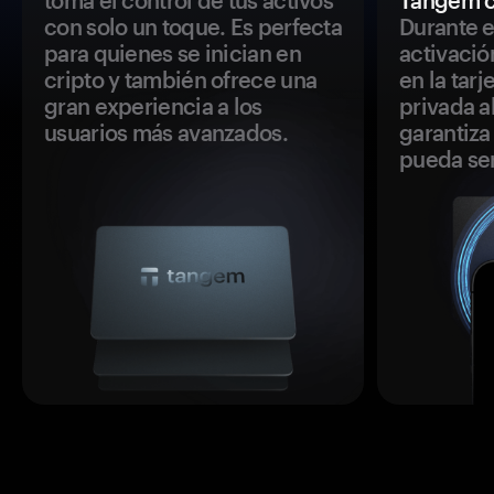
toma el control de tus activos
Tangem c
con solo un toque. Es perfecta
Durante e
para quienes se inician en
activació
cripto y también ofrece una
en la tar
gran experiencia a los
privada a
usuarios más avanzados.
garantiza 
pueda se