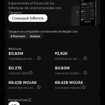
Experimenta el futuro de los
billeteras de criptomonedas con
Tangem
Conseguir billetera
Tangem es compatible con las redes de Wojak Coin
Ethereum
Solana
Métricas
$0.93M
#2.92K
Capitalización de mercado
Clasificación del mercado
$0.27K
$0.93M
Volumen (24h)
Valoración totalmente diluida
69.42B WOJAK
69.42B WOJAK
Suministro en circulación
Suministro máximo
Perspectivas