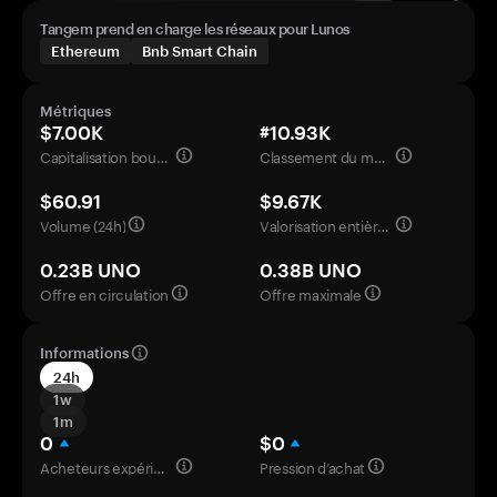
Tangem prend en charge les réseaux pour Lunos
Ethereum
Bnb Smart Chain
Métriques
$7.00K
#10.93K
Capitalisation boursière
Classement du marché
$60.91
$9.67K
Volume (24h)
Valorisation entièrement diluée
0.23B UNO
0.38B UNO
Offre en circulation
Offre maximale
Informations
24h
1w
1m
0
$0
Acheteurs expérimentés
Pression d’achat