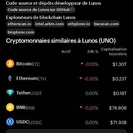
Code source et dépôts développeur de Lunos
Code source de Lunos sur GitHub
Explorateurs de blockchain Lunos
etherscan.io
intel.arkm.com
ethplorer.io
bscscan.com
binplorer.com
Cryptomonnaies similaires à Lunos (UNO)
Capitalisation
Actif
24h %
boursière
BTC
-0.10%
$1.30T
Bitcoin
ETH
-0.30%
$0.23T
Ethereum
USDT
0.00%
$0.18T
Tether
BNB
-0.20%
$78.80B
BNB
USDC
0.00%
$71.93B
USDC