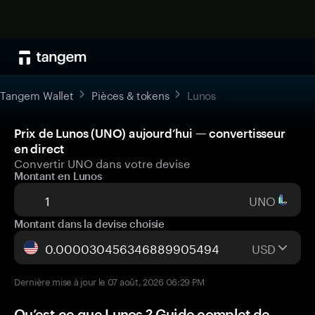
Tangem Wallet
Pièces & tokens
Lunos
Prix de Lunos (UNO) aujourd’hui — convertisseur
en direct
Convertir UNO dans votre devise
Montant en Lunos
UNO
Montant dans la devise choisie
USD
Dernière mise à jour le 07 août, 2026 06:29 PM
Qu’est-ce que Lunos ? Guide complet de