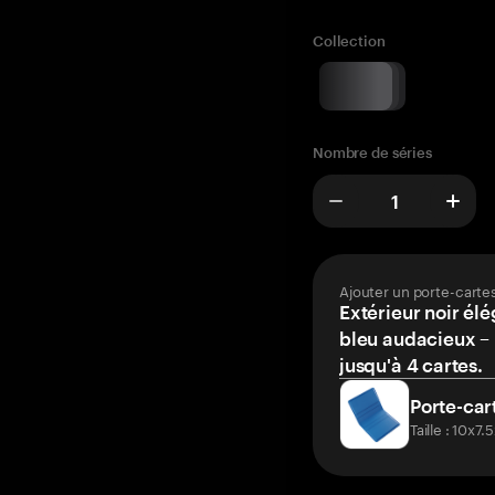
Collection
Nombre de séries
Ajouter un porte-carte
Extérieur noir élé
bleu audacieux – 
jusqu'à 4 cartes.
Porte-car
Taille : 10x7