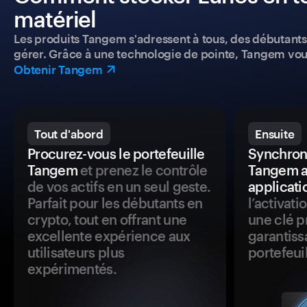
matériel
Les produits Tangem s'adressent à tous, des débutants a
gérer. Grâce à une technologie de pointe, Tangem vou
Obtenir Tangem
Tout d'abord
Ensuite
Procurez-vous le portefeuille
Synchroni
Tangem
et prenez le contrôle
Tangem a
de vos actifs en un seul geste.
applicati
Parfait pour les débutants en
l’activat
crypto, tout en offrant une
une clé p
excellente expérience aux
garantiss
utilisateurs plus
portefeuil
expérimentés.