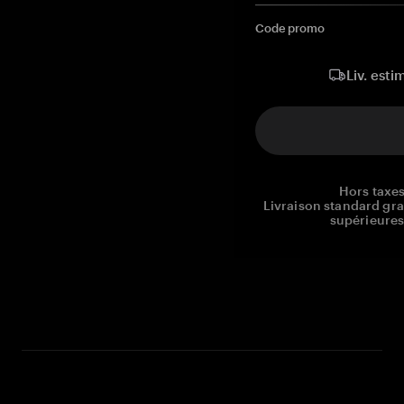
Code promo
Liv. esti
Hors taxes
Livraison standard gr
supérieures