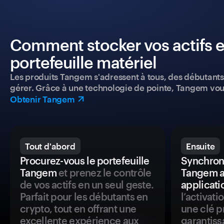
Comment stocker vos actifs e
portefeuille matériel
Les produits Tangem s'adressent à tous, des débutants a
gérer. Grâce à une technologie de pointe, Tangem vou
Obtenir Tangem
Tout d'abord
Ensuite
Procurez-vous le portefeuille
Synchroni
Tangem
et prenez le contrôle
Tangem a
de vos actifs en un seul geste.
applicati
Parfait pour les débutants en
l’activat
crypto, tout en offrant une
une clé p
excellente expérience aux
garantiss