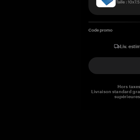
Taille : 10x7
Code promo
Liv. esti
Hors taxes
Livraison standard gr
supérieures