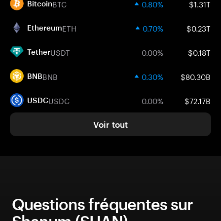
BTC
0.80%
$1.31T
Bitcoin
ETH
0.70%
$0.23T
Ethereum
USDT
0.00%
$0.18T
Tether
BNB
0.30%
$80.30B
BNB
USDC
0.00%
$72.17B
USDC
Voir tout
Questions fréquentes sur