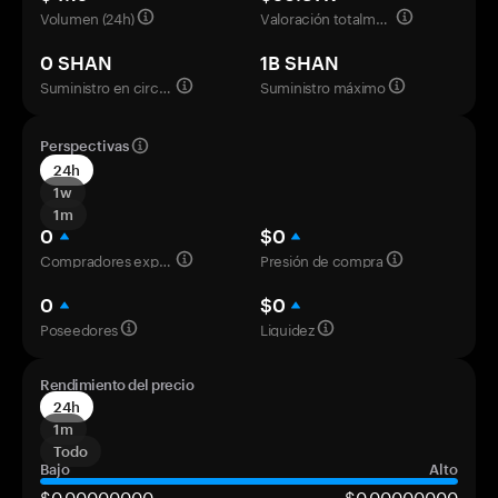
Volumen (24h)
Valoración totalmente diluida
0 SHAN
1B SHAN
Suministro en circulación
Suministro máximo
Perspectivas
24h
1w
1m
0
$0
Compradores experimentados
Presión de compra
0
$0
Poseedores
Liquidez
Rendimiento del precio
24h
1m
Todo
Bajo
Alto
$0,00000000
$0,00000000