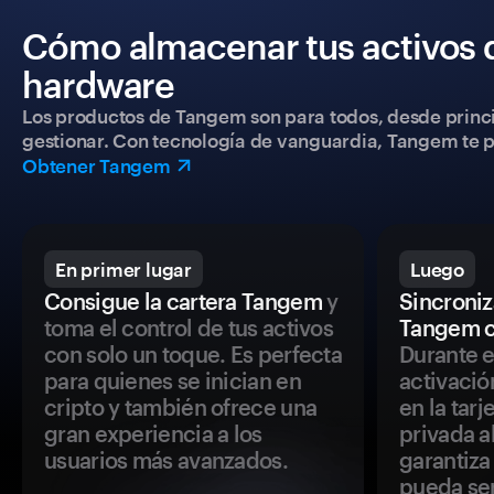
Cómo almacenar tus activos 
hardware
Los productos de Tangem son para todos, desde princip
gestionar. Con tecnología de vanguardia, Tangem te pe
Obtener Tangem
En primer lugar
Luego
Consigue la cartera Tangem
y
Sincroniza
toma el control de tus activos
Tangem c
con solo un toque. Es perfecta
Durante e
para quienes se inician en
activació
cripto y también ofrece una
en la tar
gran experiencia a los
privada a
usuarios más avanzados.
garantiza 
pueda se