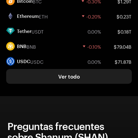
BTC
-0.30%
$1.29T
Bitcoin
ETH
-0.20%
$0.23T
Ethereum
USDT
0.00%
$0.18T
Tether
BNB
-0.10%
$79.04B
BNB
USDC
0.00%
$71.87B
USDC
Ver todo
Preguntas frecuentes
sobre Shanum (SHAN)