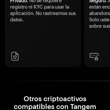
Privado.
No se requiere
Seguro.
S
registro ni KYC para usar la
están enc
aplicación. No rastreamos sus
abandonan
datos.
Solo uste
sobre sus
Otros criptoactivos
compatibles con Tangem