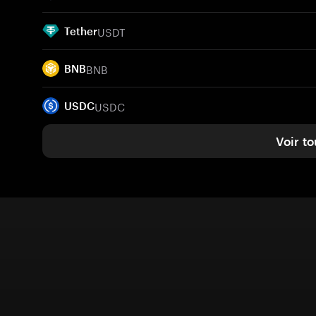
USDT
Tether
BNB
BNB
USDC
USDC
Voir to