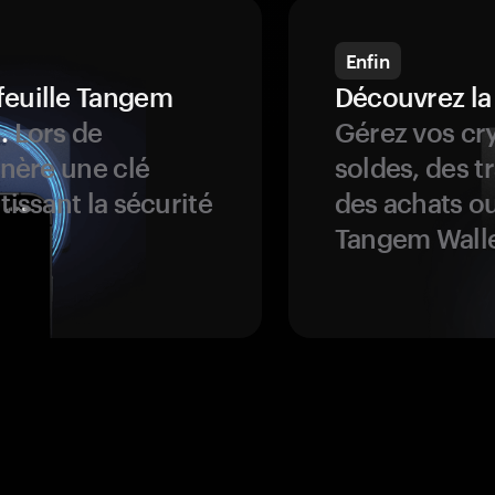
Enfin
feuille Tangem
Découvrez la
.
Lors de
Gérez vos cry
énère une clé
soldes, des t
tissant la sécurité
des achats ou
Tangem Walle