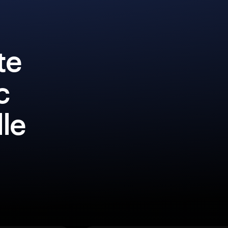
te
c
lle