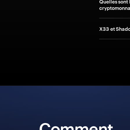
Quelles sont 
cryptomonnai
X33 et Shado
Comment