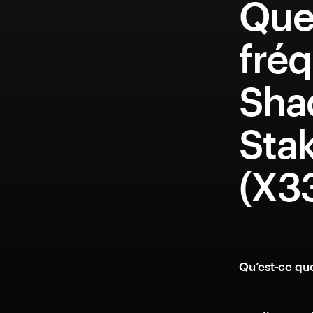
Que
fréq
Sha
Sta
(X3
Qu’est-ce qu