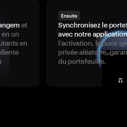
Ensuite
 Tangem
et
Synchronisez le porte
s en un
avec notre application
butants en
l’activation, la puce g
ellente
privée aléatoire, garan
s
du portefeuille.