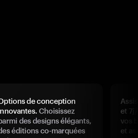
Options de conception
Assis
innovantes.
Choisissez
et 7j
parmi des designs élégants,
vos b
des éditions co-marquées
et as