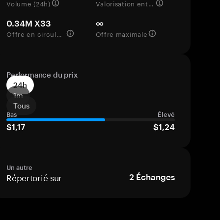
Volume (24h)
Valorisation entièrement diluée
0.34M X33
∞
Offre en circulation
Offre maximale
Performance du prix
24h
1m
Tous
Bas
Élevé
$1,17
$1,24
Un autre
Répertorié sur
2
Échanges