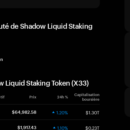
uté de Shadow Liquid Staking
en
 Liquid Staking Token (X33)
Capitalisation
tif
Prix
24h %
boursière
1.20%
$1.30T
$64,982.58
1.10%
$0.23T
$1,917.43