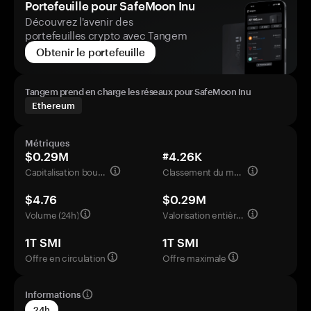
Portefeuille pour SafeMoon Inu
Découvrez l'avenir des
portefeuilles crypto avec Tangem
Obtenir le portefeuille
Tangem prend en charge les réseaux pour SafeMoon Inu
Ethereum
Métriques
$0.29M
#4.26K
Capitalisation boursière
Classement du marché
$4.76
$0.29M
Volume (24h)
Valorisation entièrement diluée
1T SMI
1T SMI
Offre en circulation
Offre maximale
Informations
24h