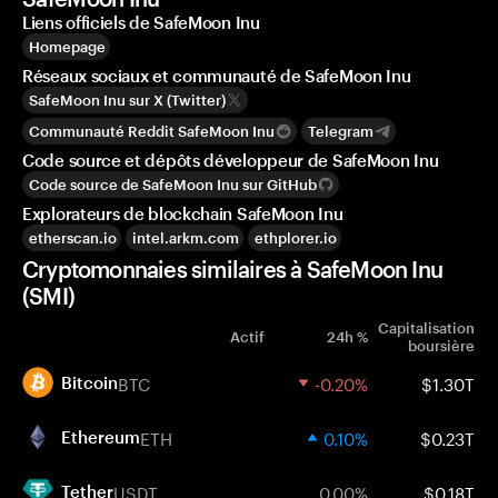
Liens officiels de SafeMoon Inu
Homepage
Réseaux sociaux et communauté de SafeMoon Inu
SafeMoon Inu sur X (Twitter)
Communauté Reddit SafeMoon Inu
Telegram
Code source et dépôts développeur de SafeMoon Inu
Code source de SafeMoon Inu sur GitHub
Explorateurs de blockchain SafeMoon Inu
etherscan.io
intel.arkm.com
ethplorer.io
Cryptomonnaies similaires à SafeMoon Inu
(SMI)
Capitalisation
Actif
24h %
boursière
BTC
-0.20%
$1.30T
Bitcoin
ETH
0.10%
$0.23T
Ethereum
USDT
0.00%
$0.18T
Tether