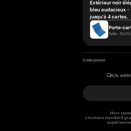
Extérieur noir élé
bleu audacieux – 
jusqu'à 4 cartes.
Porte-car
Taille : 10x7
Code promo
Liv. esti
Hors taxes
Livraison standard gr
supérieures