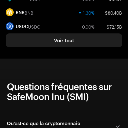
BNB
1.30%
$80.40B
BNB
USDC
0.00%
$72.15B
USDC
Voir tout
Questions fréquentes sur
SafeMoon Inu (SMI)
Qu’est-ce que la cryptomonnaie