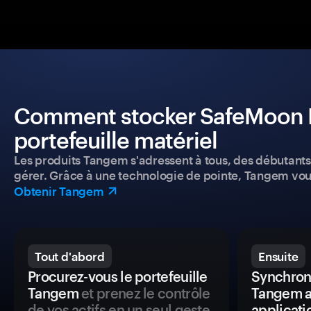
Comment stocker SafeMoon In
portefeuille matériel
Les produits Tangem s'adressent à tous, des débutants a
gérer. Grâce à une technologie de pointe, Tangem vou
Obtenir Tangem
Tout d'abord
Ensuite
Procurez-vous le portefeuille
Synchroni
Tangem
et prenez le contrôle
Tangem a
de vos actifs en un seul geste.
applicati