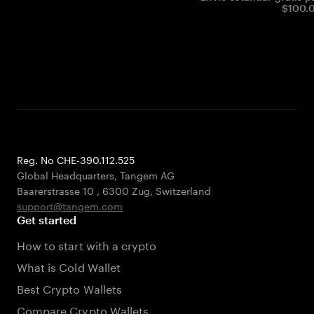
$100.0
Reg. No CHE-390.112.525
Global Headquarters, Tangem AG
Baarerstrasse 10
,
6300 Zug
,
Switzerland
support@tangem.com
Get started
How to start with a crypto
What is Cold Wallet
Best Crypto Wallets
Compare Crypto Wallets