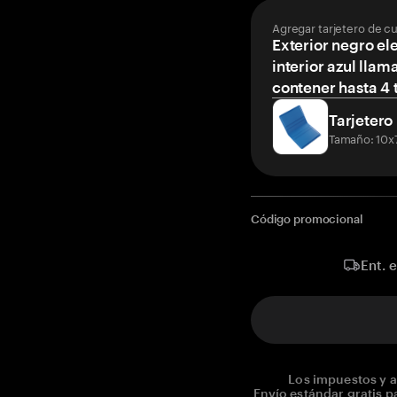
Agregar tarjetero de c
Exterior negro el
interior azul llam
contener hasta 4 t
Tarjetero
Tamaño: 10x
Código promocional
Ent. 
Los impuestos y a
Envío estándar gratis p