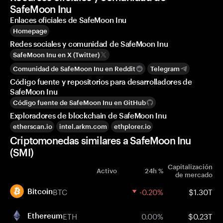
SafeMoon Inu
Enlaces oficiales de SafeMoon Inu
Homepage
Redes sociales y comunidad de SafeMoon Inu
SafeMoon Inu en X (Twitter)
Comunidad de SafeMoon Inu en Reddit
Telegram
Código fuente y repositorios para desarrolladores de
SafeMoon Inu
Código fuente de SafeMoon Inu en GitHub
Exploradores de blockchain de SafeMoon Inu
etherscan.io
intel.arkm.com
ethplorer.io
Criptomonedas similares a SafeMoon Inu
(SMI)
Capitalización
Activo
24h %
de mercado
BTC
-0.20%
$1.30T
Bitcoin
ETH
0.00%
$0.23T
Ethereum