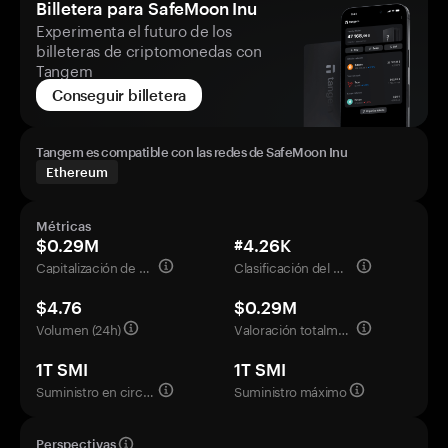
Billetera para SafeMoon Inu
Experimenta el futuro de los
billeteras de criptomonedas con
Tangem
Conseguir billetera
Tangem es compatible con las redes de SafeMoon Inu
Ethereum
Métricas
$0.29M
#4.26K
Capitalización de mercado
Clasificación del mercado
$4.76
$0.29M
Volumen (24h)
Valoración totalmente diluida
1T SMI
1T SMI
Suministro en circulación
Suministro máximo
Perspectivas