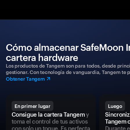
Cómo almacenar SafeMoon In
cartera hardware
Los productos de Tangem son para todos, desde princip
gestionar. Con tecnología de vanguardia, Tangem te pe
Obtener Tangem
En primer lugar
Luego
Consigue la cartera Tangem
y
Sincroniza
toma el control de tus activos
Tangem c
con solo un toque. Es perfecta
Durante e