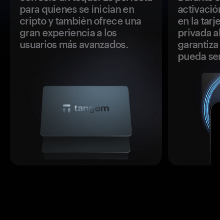
para quienes se inician en
activació
cripto y también ofrece una
en la tar
gran experiencia a los
privada a
usuarios más avanzados.
garantiza 
pueda se