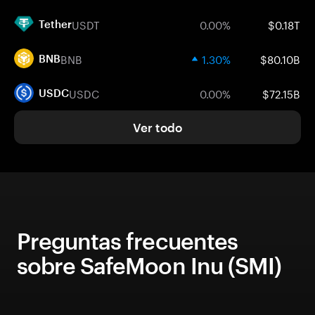
USDT
0.00%
$0.18T
Tether
BNB
1.30%
$80.10B
BNB
USDC
0.00%
$72.15B
USDC
Ver todo
Preguntas frecuentes
sobre SafeMoon Inu (SMI)