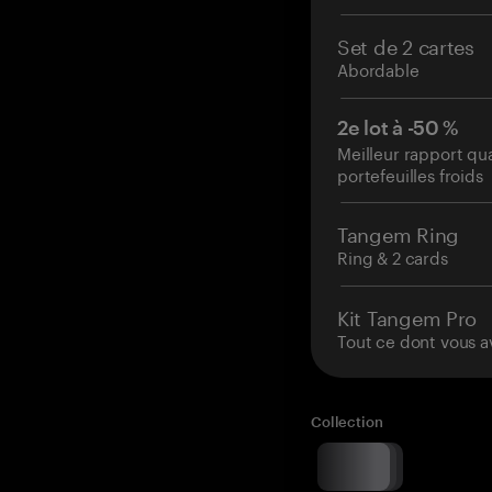
Set de 2 cartes
Abordable
2e lot à -50 %
Meilleur rapport qu
portefeuilles froids
Tangem Ring
Ring & 2 cards
Kit Tangem Pro
Tout ce dont vous a
Collection