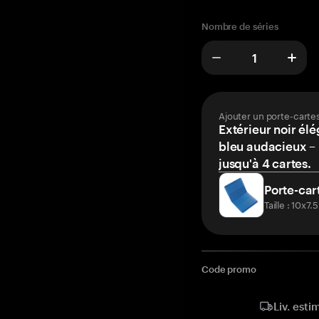
Nombre de séries
Ajouter un porte-carte
Extérieur noir élé
bleu audacieux – 
jusqu'à 4 cartes.
Porte-car
Taille : 10x7
Code promo
Liv. esti