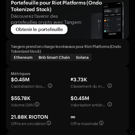
Portefeuille pour Riot Platforms (Ondo
Tokenized Stock)
Découvrez l'avenir des
portefeuilles crypto avec Tangem
Obtenir le portefeuille
Tangem prend en charge les réseaux pour Riot Platforms (Ondo
Tokenized Stock)
Ethereum
Bnb Smart Chain
Solana
Métriques
$0.45M
#3.73K
Capitalisation boursière
Classement du marché
$55.78K
$0.45M
Volume (24h)
Valorisation entièrement diluée
21.88K RIOTON
∞
Offre en circulation
Offre maximale