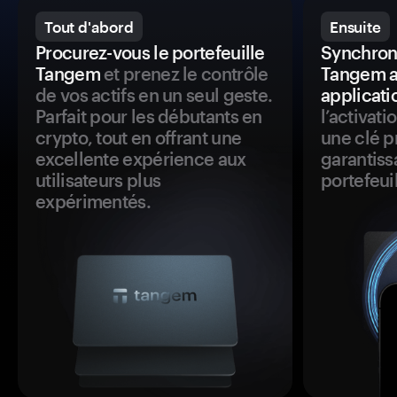
Tout d'abord
Ensuite
Procurez-vous le portefeuille
Synchroni
Tangem
et prenez le contrôle
Tangem a
de vos actifs en un seul geste.
applicati
Parfait pour les débutants en
l’activat
crypto, tout en offrant une
une clé p
excellente expérience aux
garantiss
utilisateurs plus
portefeuil
expérimentés.