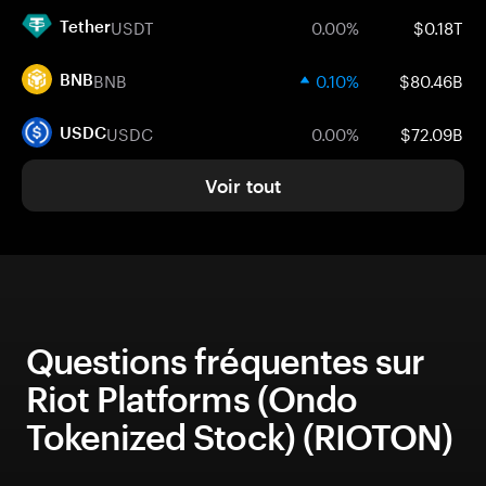
USDT
0.00%
$0.18T
Tether
BNB
0.10%
$80.46B
BNB
USDC
0.00%
$72.09B
USDC
Voir tout
Questions fréquentes sur
Riot Platforms (Ondo
Tokenized Stock) (RIOTON)