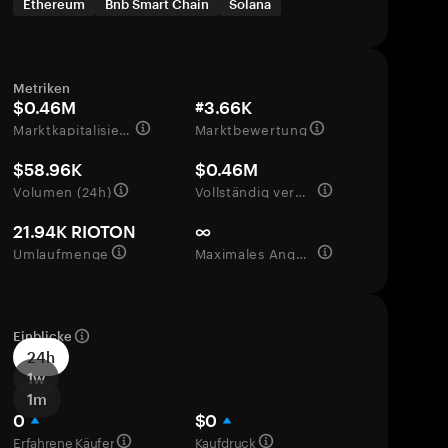
Ethereum
Bnb Smart Chain
Solana
Metriken
$0.46M
#3.66K
Marktkapitalisierung
Marktbewertung
$58.96K
$0.46M
Volumen (24h)
Vollständig verwässerte Bewertung
21.94K RIOTON
∞
Umlaufmenge
Maximales Angebot
Einblicke
24h
1w
1m
0
$0
Erfahrene Käufer
Kaufdruck