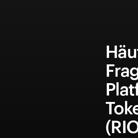
Häuf
Frag
Pla
Tok
(RI