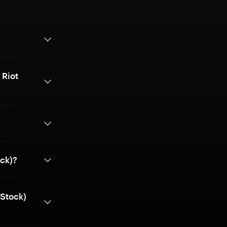
 Riot
ock)?
 Stock)