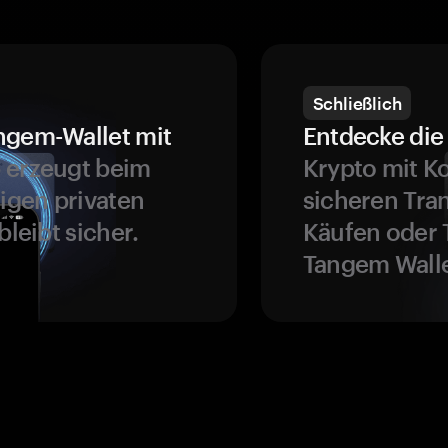
Schließlich
ngem-Wallet mit
Entdecke die 
 erzeugt beim
Krypto mit K
ligen privaten
sicheren Tra
bleibt sicher.
Käufen oder 
Tangem Walle