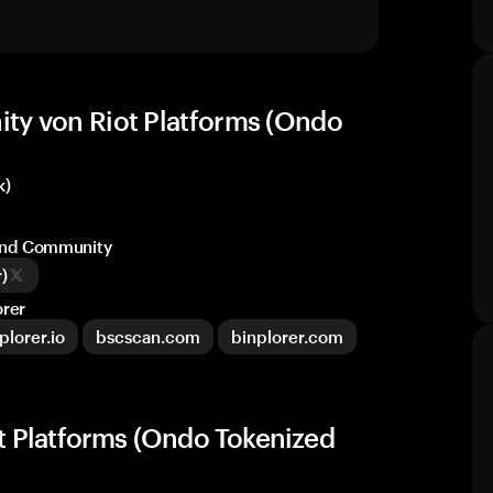
ty von Riot Platforms (Ondo
k)
 und Community
)
orer
plorer.io
bscscan.com
binplorer.com
 Platforms (Ondo Tokenized