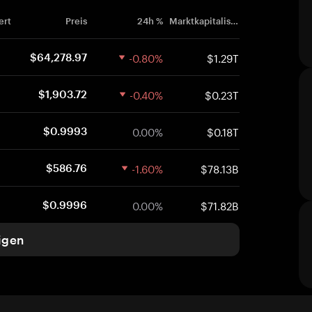
ert
Preis
24h %
Marktkapitalisierung
-0.80%
$1.29T
$64,278.97
-0.40%
$0.23T
$1,903.72
0.00%
$0.18T
$0.9993
-1.60%
$78.13B
$586.76
0.00%
$71.82B
$0.9996
igen