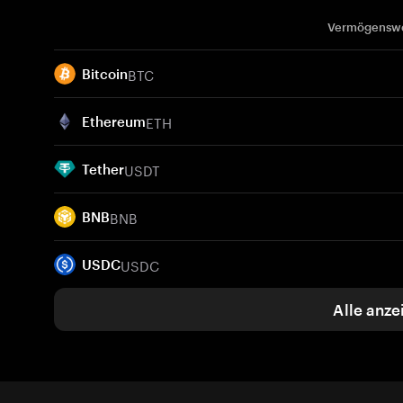
Vermögensw
BTC
Bitcoin
ETH
Ethereum
USDT
Tether
BNB
BNB
USDC
USDC
Alle anze