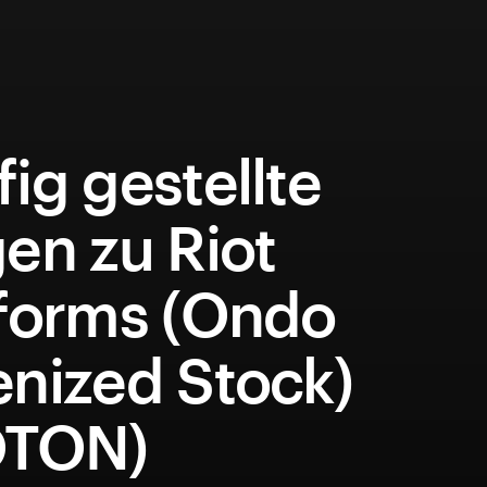
ig gestellte
en zu Riot
tforms (Ondo
enized Stock)
OTON)