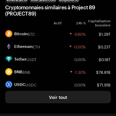
etherscan.io
intel.arkm.com
ethplorer.io
Cryptomonnaies similaires à Project 89
(PROJECT89)
Capitalisation
Actif
24h %
boursière
BTC
-0.60%
$1.29T
Bitcoin
ETH
-0.50%
$0.23T
Ethereum
USDT
0.00%
$0.18T
Tether
BNB
-1.30%
$78.81B
BNB
USDC
0.00%
$71.91B
USDC
Voir tout