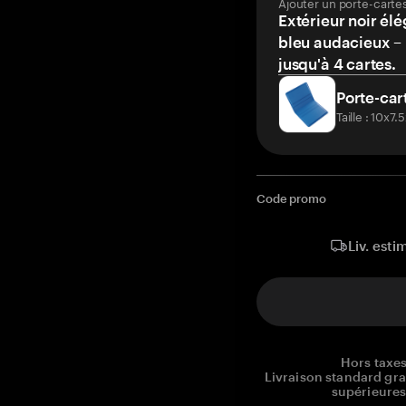
Ajouter un porte-carte
Extérieur noir élé
bleu audacieux – 
jusqu'à 4 cartes.
Porte-car
Taille : 10x7
Code promo
Liv. esti
Hors taxes
Livraison standard gr
supérieures