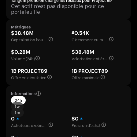
Tangem prend en charge les réseaux pour Project 89
Cet actif n’est pas disponible pour ce
portefeuille
Métriques
$38.48M
#0.54K
Capitalisation boursière
Classement du marché
$0.28M
$38.48M
Volume (24h)
Valorisation entièrement diluée
1B PROJECT89
1B PROJECT89
Offre en circulation
Offre maximale
Informations
24h
1w
1m
0
$0
Acheteurs expérimentés
Pression d’achat