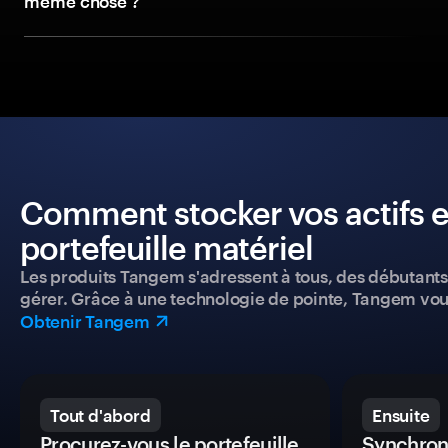
même chose ?
Comment stocker vos actifs e
portefeuille matériel
Les produits Tangem s'adressent à tous, des débutants a
gérer. Grâce à une technologie de pointe, Tangem vou
Obtenir Tangem
Tout d'abord
Ensuite
Procurez-vous le portefeuille
Synchroni