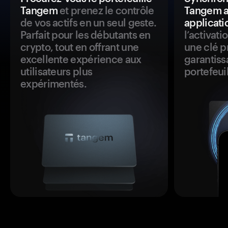
Tangem
et prenez le contrôle
Tangem a
de vos actifs en un seul geste.
applicati
Parfait pour les débutants en
l’activat
crypto, tout en offrant une
une clé p
excellente expérience aux
garantiss
utilisateurs plus
portefeuil
expérimentés.