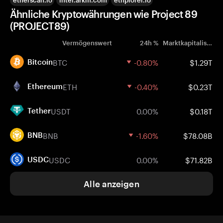
etherscan.io
intel.arkm.com
ethplorer.io
Ähnliche Kryptowährungen wie Project 89
(PROJECT89)
Vermögenswert
24h %
Marktkapitalisierung
BTC
-0.80%
$1.29T
Bitcoin
ETH
-0.40%
$0.23T
Ethereum
USDT
0.00%
$0.18T
Tether
BNB
-1.60%
$78.08B
BNB
USDC
0.00%
$71.82B
USDC
Alle anzeigen