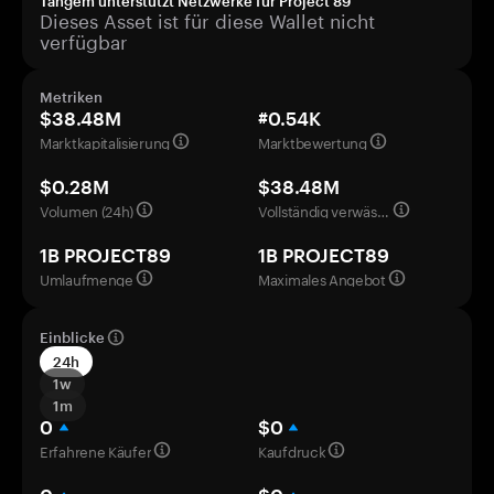
Tangem unterstützt Netzwerke für Project 89
Dieses Asset ist für diese Wallet nicht
verfügbar
Metriken
$38.48M
#0.54K
Marktkapitalisierung
Marktbewertung
$0.28M
$38.48M
Volumen (24h)
Vollständig verwässerte Bewertung
1B PROJECT89
1B PROJECT89
Umlaufmenge
Maximales Angebot
Einblicke
24h
1w
1m
0
$0
Erfahrene Käufer
Kaufdruck