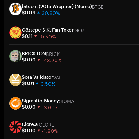
BTCE
bitcoin (2015 Wrapper) (Meme)
30.80%
$0.04
1 semaine
GOZ
30 jours
Göztepe S.K. Fan Token
-0.50%
Capitalisation boursière
$0.11
1 semaine
A
BRICK
30 jours
BRICKTON
-43.20%
Capitalisation boursière
$0.00
1 semaine
A
VAL
30 jours
Sora Validator
0.50%
Capitalisation boursière
$0.01
1 semaine
A
SIGMA
30 jours
SigmaDotMoney
-3.60%
Capitalisation boursière
$0.00
1 semaine
A
CLORE
30 jours
Clore.ai
-1.80%
Capitalisation boursière
$0.00