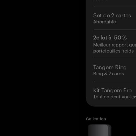
Set de 2 cartes
Abordable
2e lot à -50 %
Meilleur rapport qu
portefeuilles froids
Tangem Ring
Ring & 2 cards
Kit Tangem Pro
Tout ce dont vous a
Collection