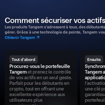
Comment sécuriser vos actifs
Les produits Tangem s'adressent à tous, des débutants a
gérer. Grâce à une technologie de pointe, Tangem vou
Obtenir Tangem
Tout d'abord
Ensuite
Procurez-vous le portefeuille
Synchroni
Tangem
et prenez le contrôle
Tangem a
de vos actifs en un seul geste.
applicati
Parfait pour les débutants en
l’activat
crypto, tout en offrant une
une clé p
excellente expérience aux
garantiss
utilisateurs plus
portefeuil