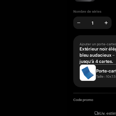
Nombre de séries
Ajouter un porte-carte
Extérieur noir élé
bleu audacieux – 
jusqu'à 4 cartes.
Porte-car
Taille : 10x7
Code promo
Liv. esti