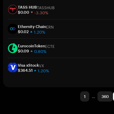
1 semaine
A
TASSHUB
30 jours
TASS HUB
-3.30%
Capitalisation boursière
$0.00
1 semaine
A
ERN
30 jours
Ethernity Chain
1.20%
Capitalisation boursière
$0.02
1 semaine
A
ECTE
30 jours
EurocoinToken
0.80%
Capitalisation boursière
$0.09
1 semaine
A
VX
30 jours
Visa xStock
1.20%
Capitalisation boursière
$364.51
1 semaine
A
30 jours
Capitalisation boursière
1
…
360
A