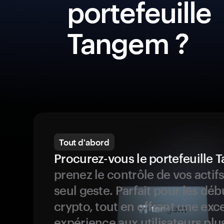
portefeuille
Tangem ?
Tout d'abord
Procurez-vous le portefeuille
prenez le contrôle de vos actif
seul geste. Parfait pour les dé
crypto, tout en offrant une exc
expérience aux utilisateurs plu