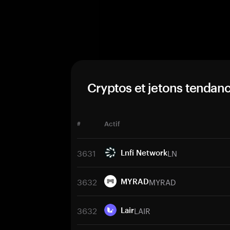
Cryptos et jetons tendan
#
Actif
3631
LN
Lnfi Network
3632
MYRAD
MYRAD
3632
LAIR
Lair