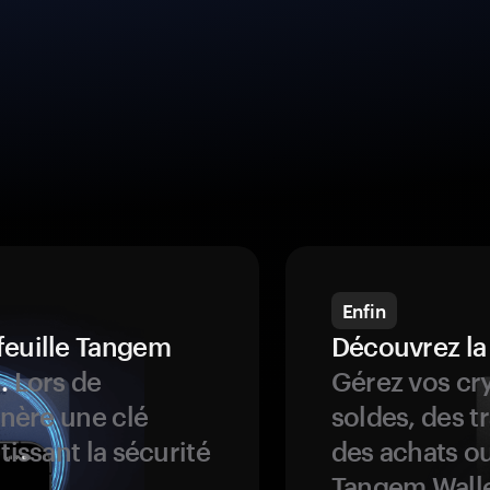
Enfin
feuille Tangem
Découvrez la
.
Lors de
Gérez vos cry
énère une clé
soldes, des t
tissant la sécurité
des achats ou
Tangem Walle