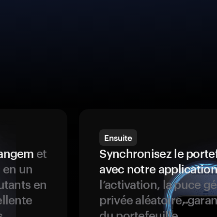
Ensuite
 Tangem
et
Synchronisez le porte
s en un
avec notre application
butants en
l’activation, la puce g
ellente
privée aléatoire, garan
s
du portefeuille.