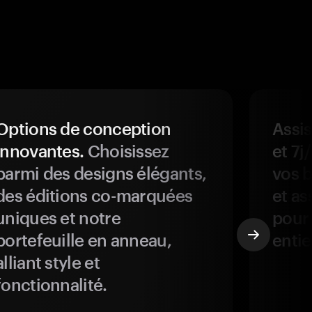
Options de conception
Assis
innovantes.
Choisissez
et 7j
parmi des designs élégants,
vos b
des éditions co-marquées
et as
uniques et notre
pour 
portefeuille en anneau,
entie
alliant style et
fonctionnalité.