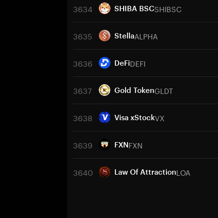
3634
SHIBSC
SHIBA BSC
3635
ALPHA
Stella
3636
DEFI
DeFi
3637
GLDT
Gold Token
3638
VX
Visa xStock
3639
FXN
FXN
3640
LOA
Law Of Attraction