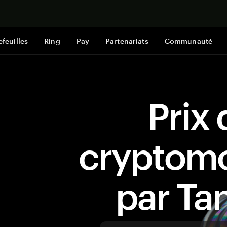
Acheter mai
efeuilles
Ring
Pay
Partenariats
Communauté
Prix 
cryptom
par T