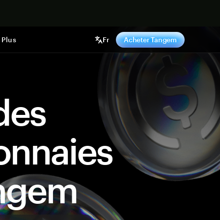
ntenant
Plus
Fr
Acheter Tangem
des
onnaies
angem