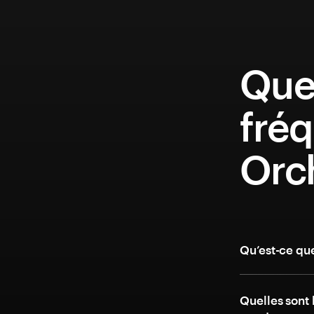
Que
fréq
Orc
Qu’est-ce qu
Quelles sont 