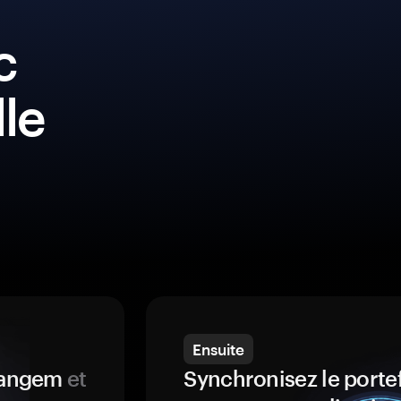
c
lle
Ensuite
 Tangem
et
Synchronisez le porte