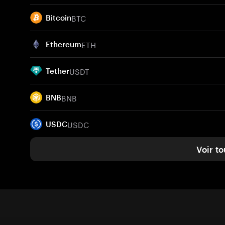
BTC
Bitcoin
ETH
Ethereum
USDT
Tether
BNB
BNB
USDC
USDC
Voir to