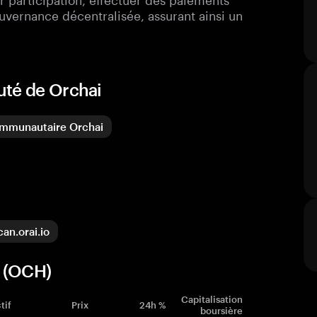
uvernance décentralisée, assurant ainsi un
uté de Orchai
mmunautaire Orchai
can.orai.io
i (OCH)
Capitalisation
tif
Prix
24h %
boursière