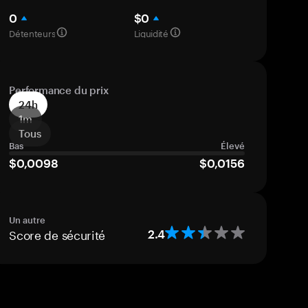
0
$0
Détenteurs
Liquidité
Performance du prix
24h
1m
Tous
Bas
Élevé
$0,0098
$0,0156
Un autre
Score de sécurité
2.4