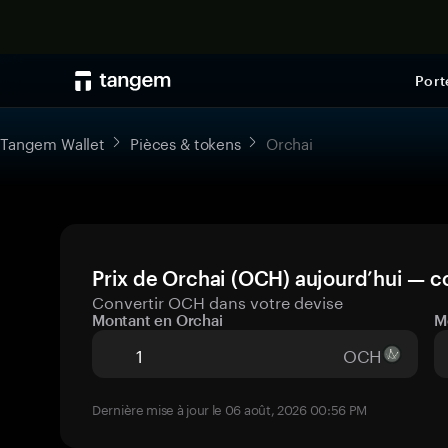
Port
Tangem Wallet
Pièces & tokens
Orchai
Prix de Orchai (OCH) aujourd’hui — co
Convertir OCH dans votre devise
Montant en Orchai
M
OCH
Dernière mise à jour le 06 août, 2026 00:56 PM