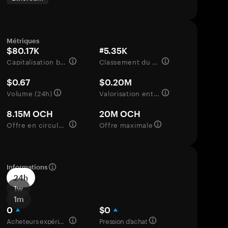
Métriques
$80.17K
#5.35K
Capitalisation boursière
Classement du marché
$0.67
$0.20M
Volume (24h)
Valorisation entièrement diluée
8.15M OCH
20M OCH
Offre en circulation
Offre maximale
Informations
24h
1w
1m
0
$0
Acheteurs expérimentés
Pression d’achat