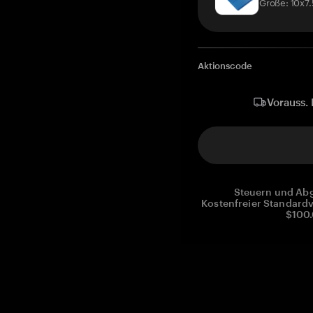
Größe: 10x7
Aktionscode
Vorauss. 
Steuern und Abg
Kostenfreier Standardv
$100.