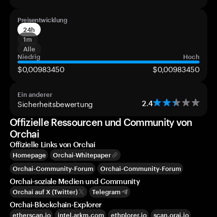
Preisentwicklung
24h
1m
Alle
Niedrig
Hoch
$0,00983450
$0,00983450
Ein anderer
Sicherheitsbewertung
2.4
Offizielle Ressourcen und Community von
Orchai
Offizielle Links von Orchai
Homepage
Orchai-Whitepaper
Orchai-Community-Forum
Orchai-Community-Forum
Orchai-soziale Medien und Community
Orchai auf X (Twitter)
Telegram
Orchai-Blockchain-Explorer
etherscan.io
intel.arkm.com
ethplorer.io
scan.orai.io