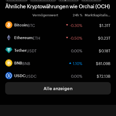
Ähnliche Kryptowährungen wie Orchai (OCH)
Vermögenswert
24h %
Marktkapitalisierung
BTC
-0.30%
$1.31T
Bitcoin
ETH
-0.50%
$0.23T
Ethereum
USDT
0.00%
$0.18T
Tether
BNB
1.10%
$81.09B
BNB
USDC
0.00%
$72.13B
USDC
Alle anzeigen