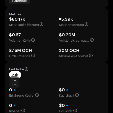
Ethereum
Metriken
$80.17K
#5.39K
Marktkapitalisierung
Marktbewertung
$0.67
$0.20M
Volumen (24h)
Vollständig verwässerte Bewertung
8.15M OCH
20M OCH
Umlaufmenge
Maximales Angebot
Einblicke
24h
1w
1m
0
$0
Erfahrene Käufer
Kaufdruck
0
$0
Inhaber
Liquidität