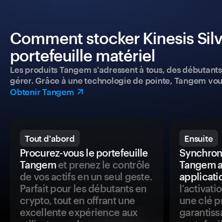
Comment stocker Kinesis Silv
portefeuille matériel
Les produits Tangem s'adressent à tous, des débutants a
gérer. Grâce à une technologie de pointe, Tangem vou
Obtenir Tangem
Tout d'abord
Ensuite
Procurez-vous le portefeuille
Synchroni
Tangem
et prenez le contrôle
Tangem a
de vos actifs en un seul geste.
applicati
Parfait pour les débutants en
l’activat
crypto, tout en offrant une
une clé p
excellente expérience aux
garantiss