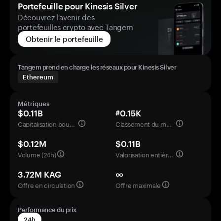
Portefeuille pour Kinesis Silver
Découvrez l'avenir des
portefeuilles crypto avec Tangem
Obtenir le portefeuille
Tangem prend en charge les réseaux pour Kinesis Silver
Ethereum
Métriques
$0.11B
#0.15K
Capitalisation boursière
Classement du marché
$0.12M
$0.11B
Volume (24h)
Valorisation entièrement diluée
3.72M KAG
∞
Offre en circulation
Offre maximale
Performance du prix
24h