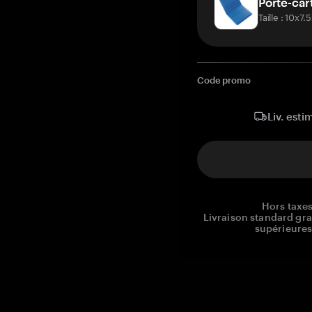
Porte-car
Taille : 10x7
Code promo
Liv. esti
Hors taxes
Livraison standard gr
supérieures