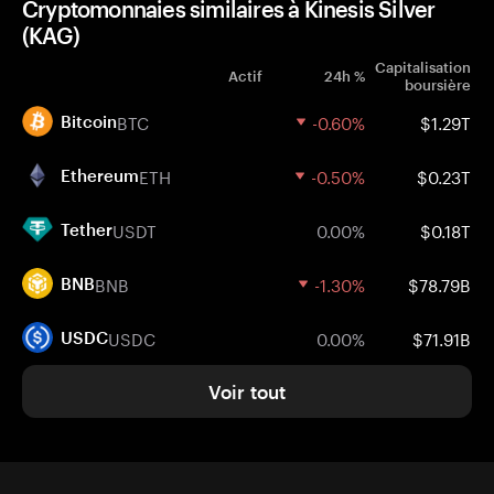
Cryptomonnaies similaires à Kinesis Silver
(KAG)
Capitalisation
Actif
24h %
boursière
BTC
-0.60%
$1.29T
Bitcoin
ETH
-0.50%
$0.23T
Ethereum
USDT
0.00%
$0.18T
Tether
BNB
-1.30%
$78.79B
BNB
USDC
0.00%
$71.91B
USDC
Voir tout