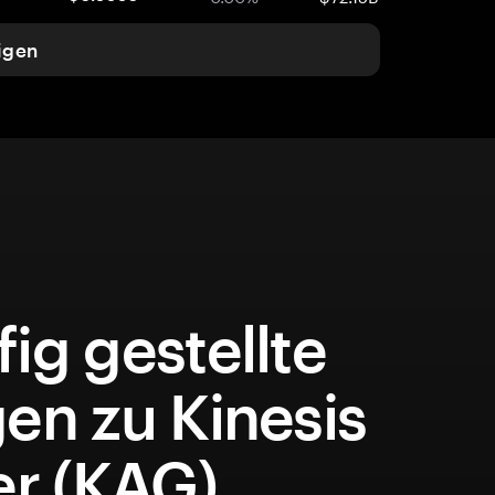
igen
ig gestellte
en zu Kinesis
er (KAG)