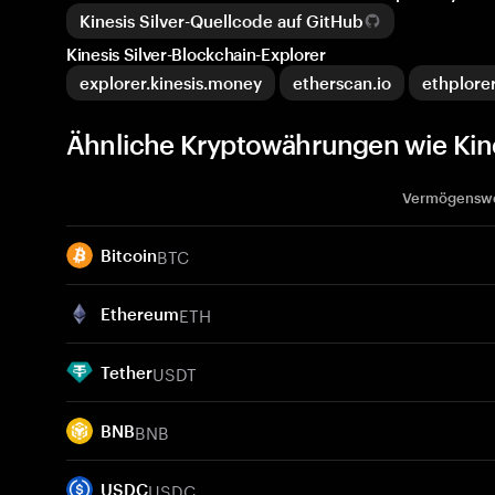
Kinesis Silver-Quellcode auf GitHub
Kinesis Silver-Blockchain-Explorer
explorer.kinesis.money
etherscan.io
ethplorer
Ähnliche Kryptowährungen wie Kine
Vermögensw
BTC
Bitcoin
ETH
Ethereum
USDT
Tether
BNB
BNB
USDC
USDC