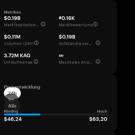
Metriken
$0.19B
#0.16K
Marktkapitalisierung
Marktbewertung
$0.11M
$0.19B
Volumen (24h)
Vollständig verwässerte Bewertung
3.72M KAG
∞
Umlaufmenge
Maximales Angebot
Preisentwicklung
24h
1m
Alle
Niedrig
Hoch
$46,24
$63,20