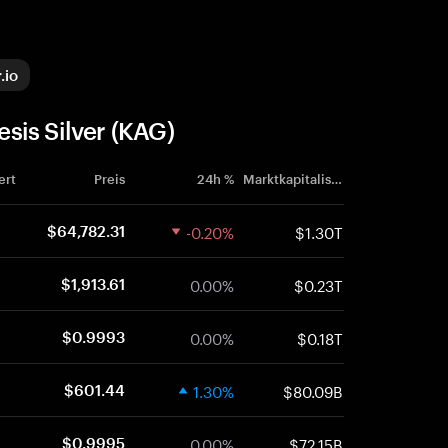
.io
sis Silver (KAG)
ert
Preis
24h %
Marktkapitalisierung
-0.20%
$1.30T
$64,782.31
0.00%
$0.23T
$1,913.61
0.00%
$0.18T
$0.9993
1.30%
$80.09B
$601.44
0.00%
$72.15B
$0.9995