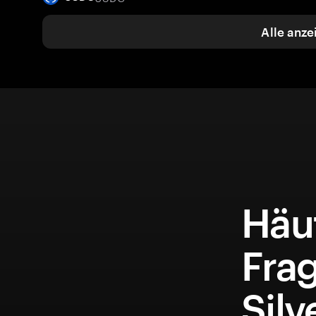
Alle anze
Häuf
Frag
Silv