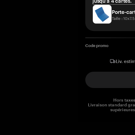
jusqu'à 4 cartes.
Porte-car
Taille : 10x7
Code promo
Liv. esti
Hors taxes
Livraison standard gr
supérieures