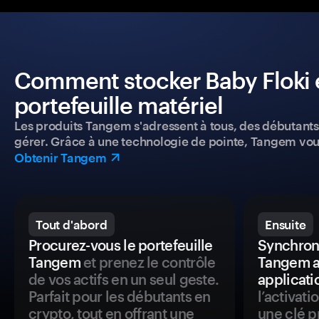
Comment stocker Baby Floki e
portefeuille matériel
Les produits Tangem s'adressent à tous, des débutants a
gérer. Grâce à une technologie de pointe, Tangem vou
Obtenir Tangem
Tout d'abord
Ensuite
Procurez-vous le portefeuille
Synchroni
Tangem
et prenez le contrôle
Tangem a
de vos actifs en un seul geste.
applicati
Parfait pour les débutants en
l’activat
crypto, tout en offrant une
une clé p