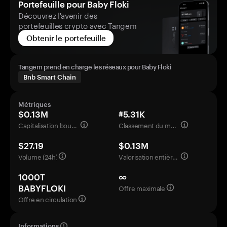
Portefeuille pour Baby Floki
Découvrez l'avenir des
portefeuilles crypto avec Tangem
Obtenir le portefeuille
Tangem prend en charge les réseaux pour Baby Floki
Bnb Smart Chain
Métriques
$0.13M
#5.31K
Capitalisation boursière
Classement du marché
$27.19
$0.13M
Volume (24h)
Valorisation entièrement diluée
1000T
∞
Offre maximale
BABYFLOKI
Offre en circulation
Informations