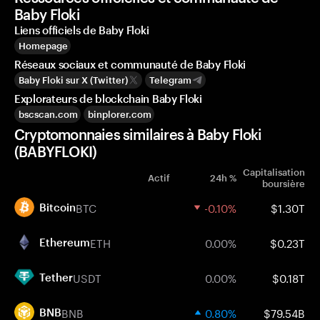
Baby Floki
Liens officiels de Baby Floki
Homepage
Réseaux sociaux et communauté de Baby Floki
Baby Floki sur X (Twitter)
Telegram
Explorateurs de blockchain Baby Floki
bscscan.com
binplorer.com
Cryptomonnaies similaires à Baby Floki
(BABYFLOKI)
Capitalisation
Actif
24h %
boursière
BTC
-0.10%
$1.30T
Bitcoin
ETH
0.00%
$0.23T
Ethereum
USDT
0.00%
$0.18T
Tether
BNB
0.80%
$79.54B
BNB