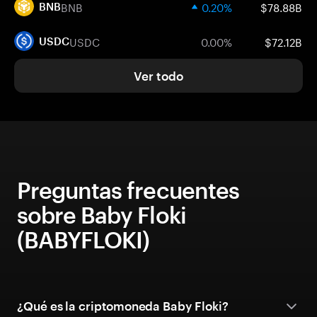
BNB
0.20%
$78.88B
BNB
USDC
0.00%
$72.12B
USDC
Ver todo
Preguntas frecuentes
sobre Baby Floki
(BABYFLOKI)
¿Qué es la criptomoneda Baby Floki?