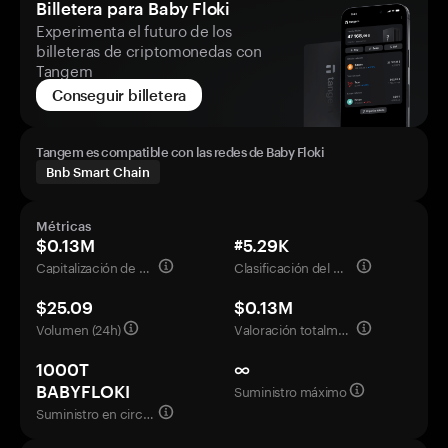
Billetera para Baby Floki
Experimenta el futuro de los
billeteras de criptomonedas con
Tangem
Conseguir billetera
Tangem es compatible con las redes de Baby Floki
Bnb Smart Chain
Métricas
$0.13M
#5.29K
Capitalización de mercado
Clasificación del mercado
$25.09
$0.13M
Volumen (24h)
Valoración totalmente diluida
1000T
∞
Suministro máximo
BABYFLOKI
Suministro en circulación