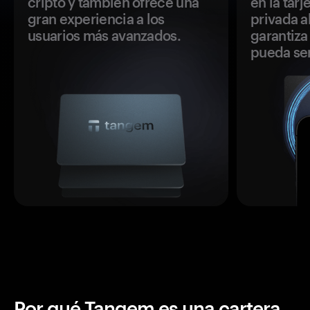
cripto y también ofrece una
en la tar
gran experiencia a los
privada a
usuarios más avanzados.
garantiza 
pueda se
Por qué Tangem es una cartera