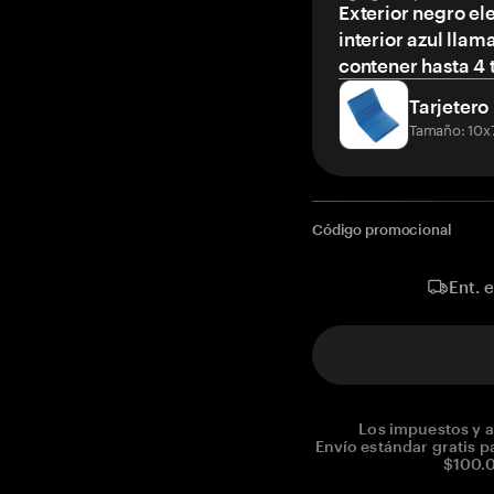
Exterior negro el
interior azul llam
contener hasta 4 t
Tarjetero
Tamaño: 10x
Código promocional
Ent. 
Los impuestos y a
Envío estándar gratis p
$100.0