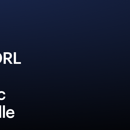
ORL
c
lle