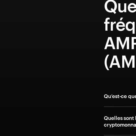
Que
fréq
AM
(AM
Qu’est-ce q
Quelles sont 
cryptomonn