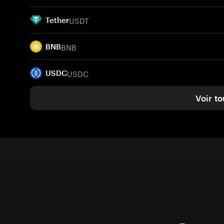
USDT
Tether
BNB
BNB
USDC
USDC
Voir to