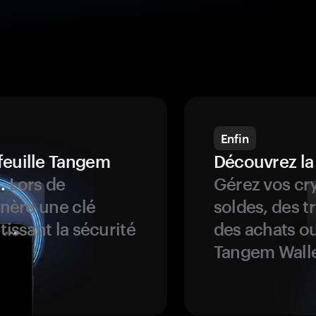
Enfin
feuille Tangem
Découvrez la
.
Lors de
Gérez vos cry
énère une clé
soldes, des t
tissant la sécurité
des achats ou
Tangem Walle