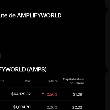
nauté de AMPLIFYWORLD
LIFYWORLD (AMPS)
Capitalisation
tif
Prix
24h %
boursière
-0.50%
$1.29T
$64,129.32
0.00%
$0.23T
$1,894.70