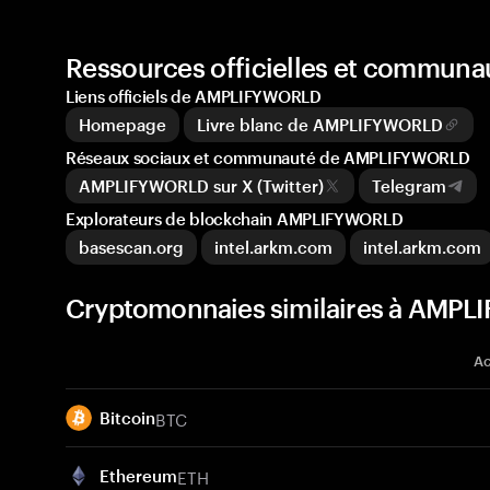
Ressources officielles et commu
Liens officiels de AMPLIFYWORLD
Homepage
Livre blanc de AMPLIFYWORLD
Réseaux sociaux et communauté de AMPLIFYWORLD
AMPLIFYWORLD sur X (Twitter)
Telegram
Explorateurs de blockchain AMPLIFYWORLD
basescan.org
intel.arkm.com
intel.arkm.com
Cryptomonnaies similaires à AMP
Ac
BTC
Bitcoin
ETH
Ethereum