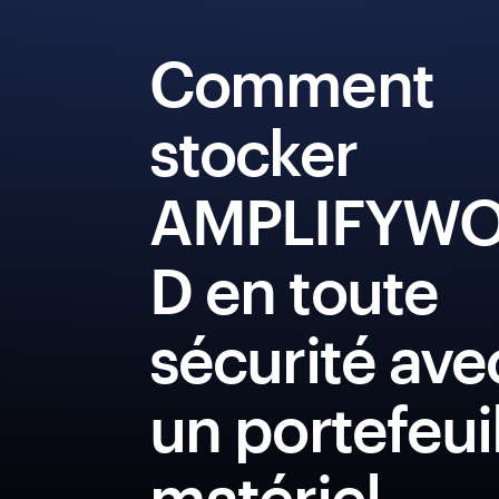
Comment
stocker
AMPLIFYW
D en toute
sécurité ave
un portefeui
matériel