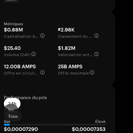
Métriques
$0.88M
#2.98K
Capitalisation boursière
Classement du marché
$25.40
$1.82M
Volume (24h)
Valorisation entièrement diluée
12.00B AMPS
25B AMPS
Offre en circulation
Offre maximale
Performance du prix
24h
1m
Tous
Bas
Élevé
$0,00007290
$0,00007353