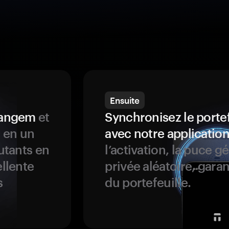
Ensuite
 Tangem
et
Synchronisez le porte
s en un
avec notre application
butants en
l’activation, la puce g
ellente
privée aléatoire, garan
s
du portefeuille.