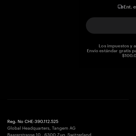
Ent. 
Los impuestos y a
Envío estándar gratis p
$100.0
Reg. No CHE-390.112.525
Global Headquarters, Tangem AG
Baarerstrasse 10
,
6300 Zug
,
Switzerland