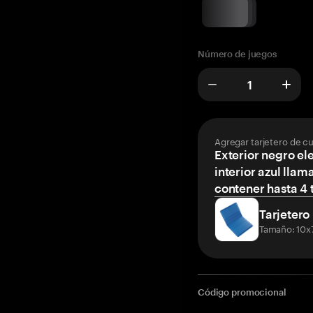
Número de juegos
Agregar tarjetero de c
Exterior negro el
interior azul llam
contener hasta 4 t
Tarjetero
Tamaño: 10x
Código promocional