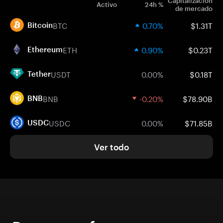
Capitalización
Activo
24h %
de mercado
BTC
0.70%
$1.31T
Bitcoin
ETH
0.90%
$0.23T
Ethereum
USDT
0.00%
$0.18T
Tether
BNB
-0.20%
$78.90B
BNB
USDC
0.00%
$71.85B
USDC
Ver todo