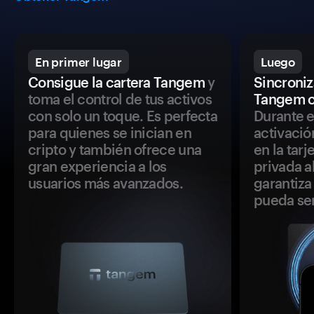
En primer lugar
Luego
Consigue la cartera Tangem
y
Sincroniza
toma el control de tus activos
Tangem c
con solo un toque. Es perfecta
Durante e
para quienes se inician en
activació
cripto y también ofrece una
en la tar
gran experiencia a los
privada a
usuarios más avanzados.
garantiza 
pueda se