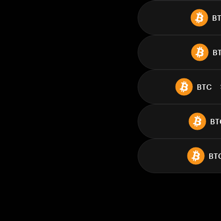
B
B
BTC
BT
BT