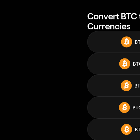
Convert BTC 
Currencies
B
BT
B
BT
B