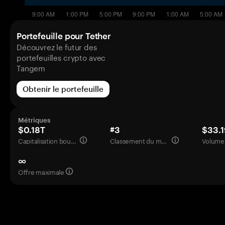
Portefeuille pour Tether
Découvrez le futur des
portefeuilles crypto avec
Tangem
Obtenir le portefeuille
Métriques
$0.18T
#3
$33.
Capitalisation boursière
Classement du marché
Volume 
∞
Offre maximale