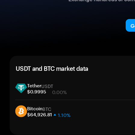
G
USDT and BTC market data
USDT
Tether
0.00%
$0.9995
1 week
BTC
30 days
Bitcoin
1.10%
Market cap
$64,926.81
1 week
30 days