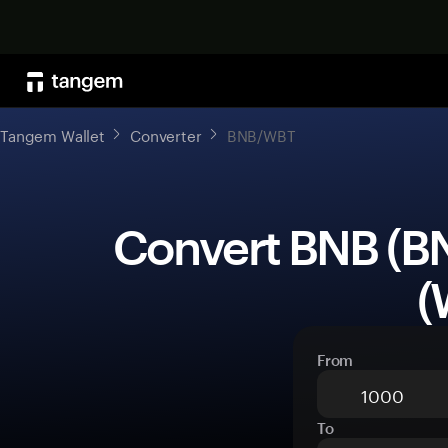
Tangem Wallet
Converter
BNB/WBT
 Convert BNB (BNB) to WhiteBIT Coin 
(
From
To