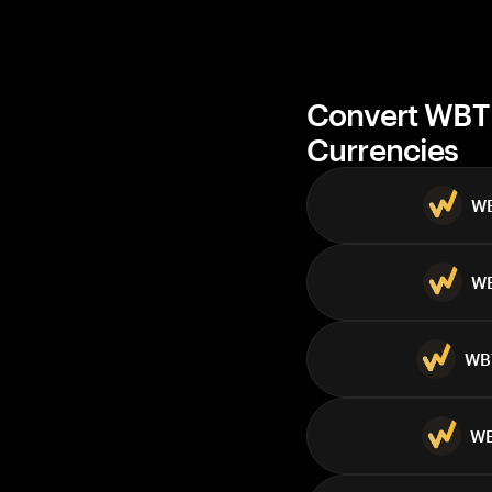
Convert WBT 
Currencies
W
W
WB
W