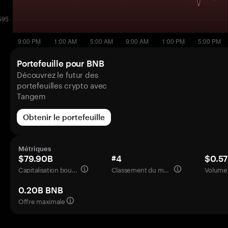
Portefeuille pour BNB
Découvrez le futur des
portefeuilles crypto avec
Tangem
Obtenir le portefeuille
Métriques
$79.90B
#4
$0.5
Capitalisation boursière
Classement du marché
Volume 
0.20B BNB
Offre maximale