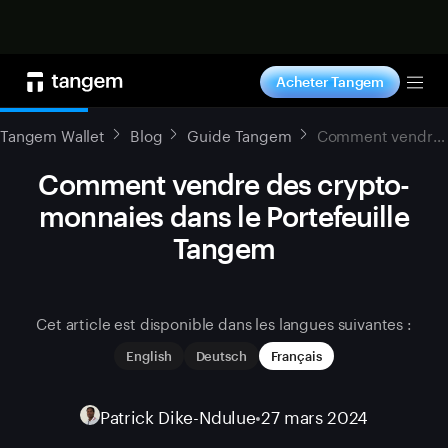
Acheter maintenant
Acheter Tangem
Tog
Tangem Wallet
Blog
Guide Tangem
Comment vendre des crypto-monnaies dans le Portefeuille Tangem
Comment vendre des crypto-
monnaies dans le Portefeuille
Tangem
Cet article est disponible dans les langues suivantes :
English
Deutsch
Français
Patrick Dike-Ndulue
•
27 mars 2024