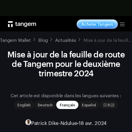
Acheter maintenant
Acheter Tangem
Tog
Tangem Wallet
Blog
Actualités
Mise à jour de la feuille de route de Tangem pour le deuxième trimestre 2024
Mise à jour de la feuille de route
de Tangem pour le deuxième
trimestre 2024
Cet article est disponible dans les langues suivantes :
English
Deutsch
Français
Español
日本語
Patrick Dike-Ndulue
•
18 avr. 2024