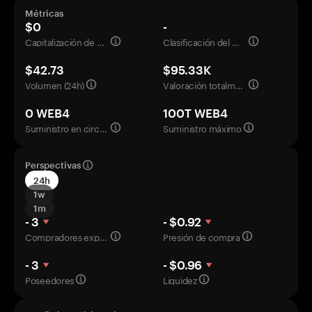
Métricas
$0
-
Capitalización de mercado
Clasificación del mercado
$42.73
$95.33K
Volumen (24h)
Valoración totalmente diluida
0 WEB4
100T WEB4
Suministro en circulación
Suministro máximo
Perspectivas
24h
1w
1m
- 3
- $0.92
Compradores experimentados
Presión de compra
- 3
- $0.96
Poseedores
Liquidez