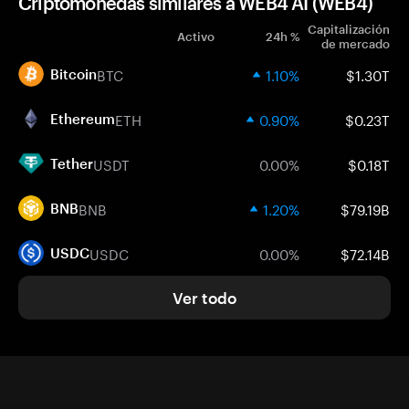
Criptomonedas similares a WEB4 AI (WEB4)
Capitalización
Activo
24h %
de mercado
BTC
1.10%
$1.30T
Bitcoin
ETH
0.90%
$0.23T
Ethereum
USDT
0.00%
$0.18T
Tether
BNB
1.20%
$79.19B
BNB
USDC
0.00%
$72.14B
USDC
Ver todo