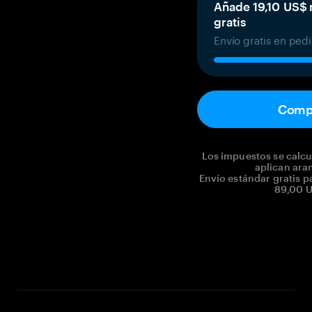
Añade 19,10 US$ 
gratis
Envío gratis en ped
Comp
Los impuestos se calcul
aplican ara
Envío estándar gratis p
89,00 U