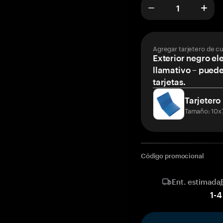
Agregar tarjetero de c
Exterior negro ele
llamativo – puede
tarjetas.
Tarjetero
Tamaño: 10x
Código promocional
Ent. estimada
1
-
4