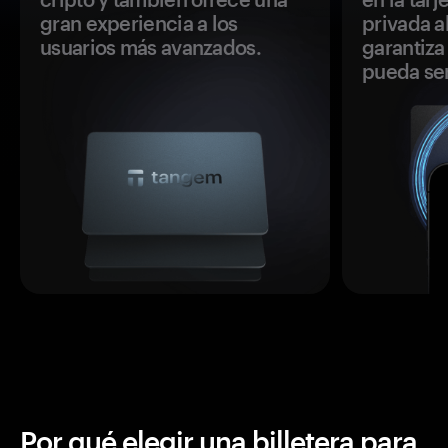
gran experiencia a los
privada a
usuarios más avanzados.
garantiza 
pueda se
Por qué elegir una billetera para