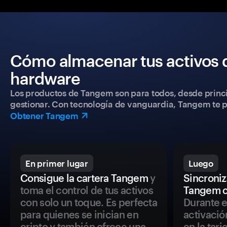
Cómo almacenar tus activos 
hardware
Los productos de Tangem son para todos, desde princip
gestionar. Con tecnología de vanguardia, Tangem te pe
Obtener Tangem
En primer lugar
Luego
Consigue la cartera Tangem
y
Sincroniza
toma el control de tus activos
Tangem c
con solo un toque. Es perfecta
Durante e
para quienes se inician en
activació
cripto y también ofrece una
en la tar