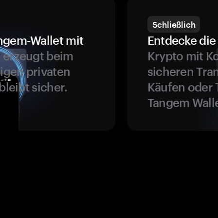
Schließlich
ngem-Wallet mit
Entdecke die 
 erzeugt beim
Krypto mit K
ligen privaten
sicheren Tra
bleibt sicher.
Käufen oder 
Tangem Walle