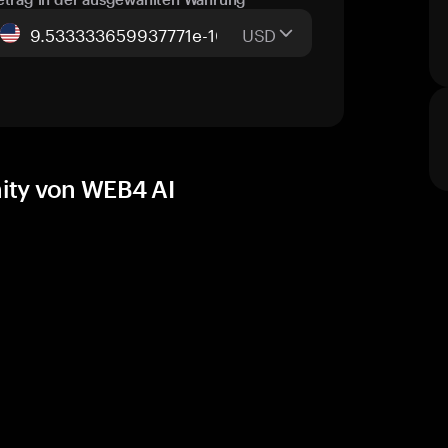
USD
ity von WEB4 AI