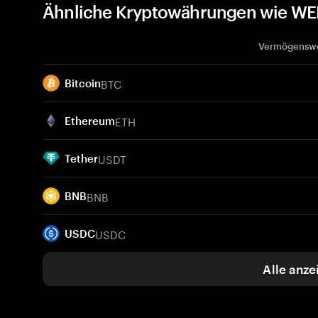
Ähnliche Kryptowährungen wie WE
Vermögensw
BTC
Bitcoin
ETH
Ethereum
USDT
Tether
BNB
BNB
USDC
USDC
Alle anze