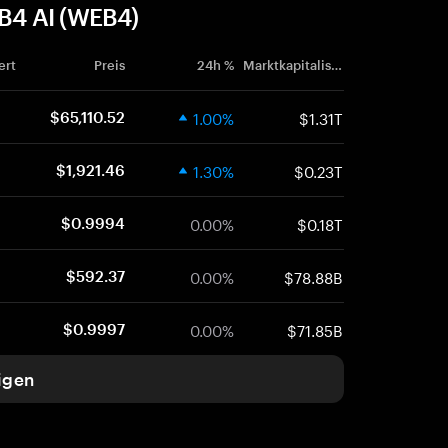
B4 AI (WEB4)
ert
Preis
24h %
Marktkapitalisierung
1.00%
$1.31T
$65,110.52
1.30%
$0.23T
$1,921.46
0.00%
$0.18T
$0.9994
0.00%
$78.88B
$592.37
0.00%
$71.85B
$0.9997
igen