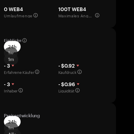
0 WEB4
100T WEB4
Umlaufmenge
Maximales Angebot
Einblicke
24h
1w
1m
- 3
- $0.92
Erfahrene Käufer
Kaufdruck
- 3
- $0.96
Inhaber
Liquidität
Preisentwicklung
24h
1m