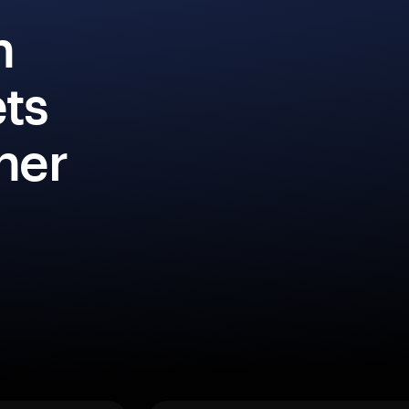
n
ets
iner