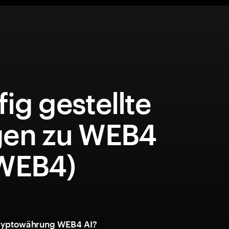
ig gestellte
gen zu WEB4
(WEB4)
Kryptowährung WEB4 AI?