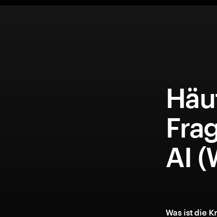
Häuf
Fra
AI 
Was ist die 