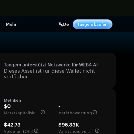
pen
Mehr
De
Tangem kaufen
Tangem unterstützt Netzwerke für WEB4 AI
Dieses Asset ist für diese Wallet nicht
verfügbar
Metriken
$0
-
Marktkapitalisierung
Marktbewertung
$42.73
$95.33K
Volumen (24h)
Vollständig verwässerte Bewertung