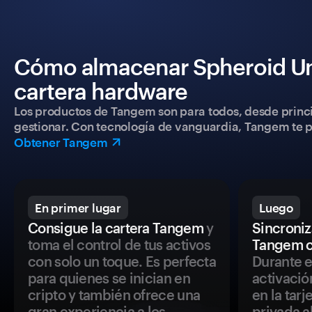
Cómo almacenar Spheroid Un
cartera hardware
Los productos de Tangem son para todos, desde princip
gestionar. Con tecnología de vanguardia, Tangem te pe
Obtener Tangem
En primer lugar
Luego
Consigue la cartera Tangem
y
Sincroniza
toma el control de tus activos
Tangem c
con solo un toque. Es perfecta
Durante e
para quienes se inician en
activació
cripto y también ofrece una
en la tar
gran experiencia a los
privada a