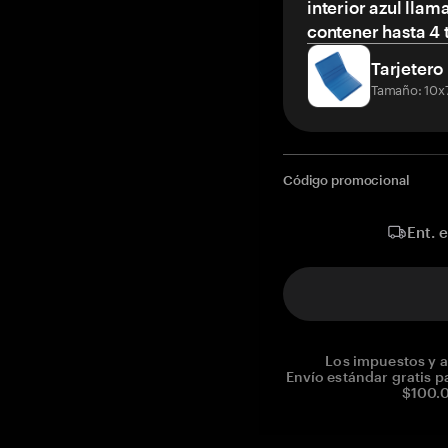
interior azul llam
contener hasta 4 t
Tarjetero
Tamaño: 10x
Código promocional
Ent. 
Los impuestos y a
Envío estándar gratis p
$100.0