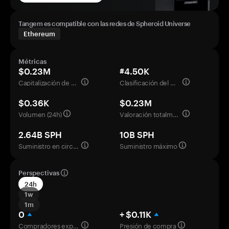
Tangem es compatible con las redes de Spheroid Universe
Ethereum
Métricas
$0.23M
#4.50K
Capitalización de mercado
Clasificación del mercado
$0.36K
$0.23M
Volumen (24h)
Valoración totalmente diluida
2.64B SPH
10B SPH
Suministro en circulación
Suministro máximo
Perspectivas
24h
1w
1m
0
+ $0.11K
Compradores experimentados
Presión de compra