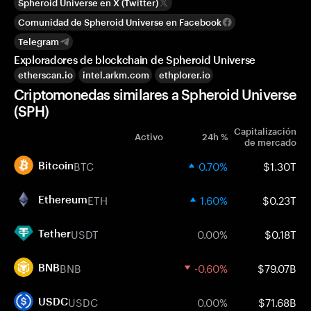
Spheroid Universe en X (Twitter)
Comunidad de Spheroid Universe en Facebook
Telegram
Exploradores de blockchain de Spheroid Universe
etherscan.io
intel.arkm.com
ethplorer.io
Criptomonedas similares a Spheroid Universe
(SPH)
Capitalización
Activo
24h %
de mercado
BTC
0.70%
$1.30T
Bitcoin
ETH
1.60%
$0.23T
Ethereum
USDT
0.00%
$0.18T
Tether
BNB
-0.60%
$79.07B
BNB
USDC
0.00%
$71.68B
USDC