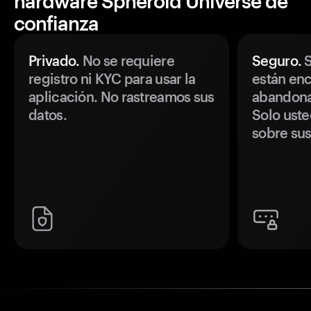
hardware Spheroid Universe de
confianza
Privado.
No se requiere
Seguro.
S
registro ni KYC para usar la
están enc
aplicación. No rastreamos sus
abandonan
datos.
Solo uste
sobre sus